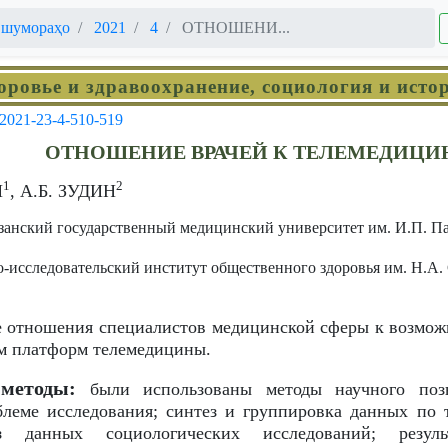
 шумораҳо
2021
4
ОТНОШЕНИ...
оровье и здравоохранение, социология и ист
-2021-23-4-510-519
ОТНОШЕНИЕ ВРАЧЕЙ К ТЕЛЕМЕДИЦИ
1
2
Й
, А.Б. ЗУДИН
занский государственный медицинский университет им. И.П. Пав
исследовательский институт общественного здоровья им. Н.А.
 отношения специалистов медицинской сферы к возмож
м платформ телемедицины.
методы:
были использованы методы научного позн
блеме исследования; синтез и группировка данных по 
з данных социологических исследований; резуль