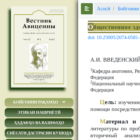
Асосӣ
Бойгонии
О
бщественное зд
doi: 10.25005/2074-0581
А.И. ВВЕДЕНСКИ
1
Кафедра анатомии, Ря
Федерация
2
Национальный научно-
Федерация
Ц
ель:
изучение
БОЙГОНИИ РАҚАМҲО
помощи посредство
ЭТИКАИ НАШРИЁТӢ
М
атериал и 
ҲАДАФҲО ВА ВАЗИФАҲО
литературы по про
СИЁСАТИ ДАСТРАСИИ КУШОДА
вторичный анали