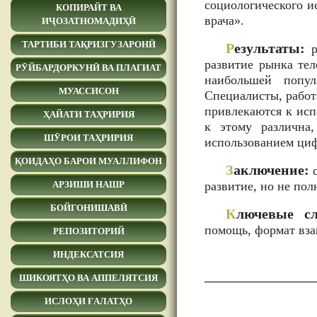
социологического и
КОПИРАЙТ ВА
врача».
ИҶОЗАТНОМАДИҲӢ
ТАРТИБИ ТАҚРИЗГУЗАРОНӢ
Р
езультаты:
р
развитие рынка те
РӮЙБАРДОРКУНӢ ВА ПЛАГИАТ
наибольшей попул
МУАССИСОН
Специалисты, работ
привлекаются к исп
ҲАЙАТИ ТАҲРИРИЯ
к этому различна
ШӮРОИ ТАҲРИРИЯ
использованием циф
ҚОИДАҲО БАРОИ МУАЛЛИФОН
З
аключение:
с
развитие, но не по
АРЗИШИ НАШР
БОЙГОНИШАВӢ
К
лючевые сл
помощь, формат вза
РЕПОЗИТОРИЙ
ИНДЕКСАТСИЯ
ШИКОЯТҲО ВА АППЕЛЯТСИЯ
ИСЛОҲИ ҒАЛАТҲО