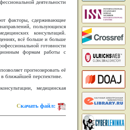
офессиональной деятельности
уют факторы, сдерживающие
 направлений, пользующихся
дицинских консультаций.
ениях, всё больше и больше
рофессиональной готовности
нционным формам работы с
позволяет прогнозировать её
 в ближайшей перспективе.
онсультации, медицинская
С
качать файл: