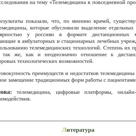
сследования на тему «Телемедицина в повседневной пр
езультаты показали, что, по мнению врачей, существ
лемедицины, которые обусловили выделение отдельных
ярностью у россиян в формате дистанционных ме
ающие в амбулаторных и стационарных лечебных учрежд
ользованию телемедицинских технологий. Степень их п
, так же, как и неоднозначно отношение к диста
ровых технологических возможностей.
овокупность преимуществ и недостатков телемедицины 
лное замещение традиционных форм работы с пациентами
ова:
телемедицина, цифровые платформы, онлайн-к
имодействия.
Л
итература