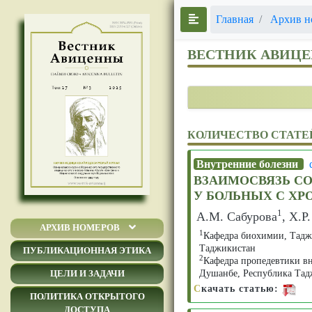
Главная
Архив н
ВЕСТНИК АВИЦ
КОЛИЧЕСТВО СТАТЕ
Внутренние болезни
ВЗАИМОСВЯЗЬ С
У БОЛЬНЫХ С Х
1
А.М. Сабурова
, Х.Р
АРХИВ НОМЕРОВ
1
Кафедра биохимии, Тадж
Таджикистан
ПУБЛИКАЦИОННАЯ ЭТИКА
2
Кафедра пропедевтики в
Душанбе, Республика Тад
ЦЕЛИ И ЗАДАЧИ
С
качать статью:
ПОЛИТИКА ОТКРЫТОГО
ДОСТУПА