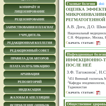
Глазные болезни
doi:
КОПИРАЙТ И
ОЦЕНКА ЭФФЕКТ
ЛИЦЕНЗИРОВАНИЕ
МИКРОИНВАЗИВН
РЕГМАТОГЕННОЙ
РЕЦЕНЗИРОВАНИЕ
А.В. Дога, Д.О. Шкв
ЗАИМСТВОВАНИЯ И ПЛАГИАТ
Национальный медицински
УЧРЕДИТЕЛЬ
С.Н. Фёдорова», Москва, 
С
качать статью:
РЕДАКЦИОННАЯ КОЛЛЕГИЯ
РЕДАКЦИОННЫЙ СОВЕТ
Инфекционные болез
ПРАВИЛА ДЛЯ АВТОРОВ
ИНФЕКЦИОННО-Т
ПОСЛЕ НЕЁ
ПЛАТА ЗА ПУБЛИКАЦИЮ
¹
З.Ф. Тагожонов
, Н.
АРХИВАЦИЯ
1
451 Военный госпиталь 
РЕПОЗИТОРИЙ
2
Кафедра эпидемиологии,
Таджикистан
ИНДЕКСАЦИЯ
С
качать статью:
ЖАЛОБЫ И АПЕЛЛЯЦИИ
Общественное здоровь
ИСПРАВЛЕНИЕ ОШИБОК