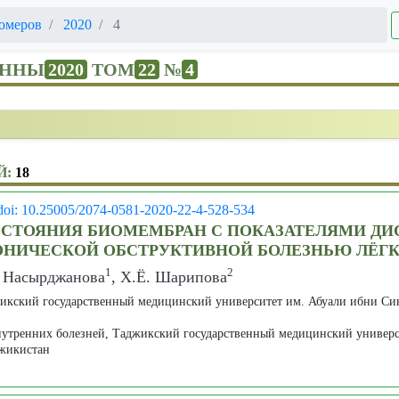
омеров
2020
4
ЕННЫ
2020
ТОМ
22
№
4
Й:
18
doi: 10.25005/2074-0581-2020-22-4-528-534
ОСТОЯНИЯ БИОМЕМБРАН С ПОКАЗАТЕЛЯМИ Д
РОНИЧЕСКОЙ ОБСТРУКТИВНОЙ БОЛЕЗНЬЮ ЛЁГ
1
2
. Насырджанова
, Х.Ё. Шарипова
икский государственный медицинский университет им. Абуали ибни Си
нутренних болезней, Таджикский государственный медицинский универс
жикистан