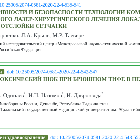
 10.25005/2074-0581-2020-22-4-535-541
ИВНОСТИ И БЕЗОПАСНОСТИ ТЕХНОЛОГИИ КО
ОГО ЛАЗЕР-ХИРУРГИЧЕСКОГО ЛЕЧЕНИЯ ЛОКА
 ОТСЛОЙКИ СЕТЧАТКИ
орченко, Л.А. Крыль, М.Р. Таевере
й исследовательский центр «Межотраслевой научно-технический компле
Российская Федерация
ни
doi: 10.25005/2074-0581-2020-22-4-542-547
ОКСИЧЕСКИЙ ШОК ПРИ БРЮШНОМ ТИФЕ В ПЕ
²
¹
²
С. Одинаев
, И.Н. Назимов
, И. Давронзода
Минобороны России, Душанбе, Республика Таджикистан
 Таджикский государственный медицинский университет им. Абуали иб
е и здравоохранение
doi: 10.25005/2074-0581-2020-22-4-548-55