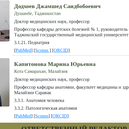
Додхоев Джамшед Саидбобоевич
Душанбе, Таджикистан
Доктор медицинских наук, профессор
Профессор кафедры детских болезней № 1, руководител
Таджикский государственный медицинский университет
3.1.21. Педиатрия
[
PubMed
] [
Scopus
] [
ORCID
]
Капитонова Марина Юрьевна
Кота Самарахан, Малайзия
Доктор медицинских наук, профессор
Профессор кафедры анатомии, факультет медицины и здр
Малайзии Саравак
3.3.1. Анатомия человека
3.3.2. Патологическая анатомия
[
PubMed
] [
Scopus
] [
ORCID
]