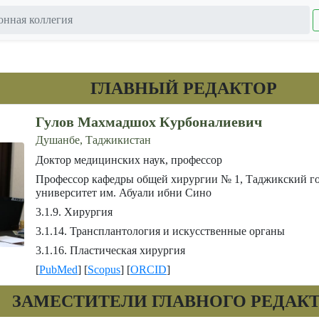
нная коллегия
ГЛАВНЫЙ РЕДАКТОР
Гулов Махмадшох Курбоналиевич
Душанбе, Таджикистан
Доктор медицинских наук, профессор
Профессор кафедры общей хирургии № 1, Таджикский г
университет им. Абуали ибни Сино
3.1.9. Хирургия
3.1.14. Трансплантология и искусственные органы
3.1.16. Пластическая хирургия
[
PubMed
] [
Scopus
] [
ORCID
]
ЗАМЕСТИТЕЛИ ГЛАВНОГО РЕДАК