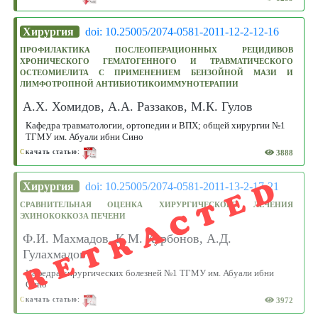
Хирургия
doi: 10.25005/2074-0581-2011-12-2-12-16
ПРОФИЛАКТИКА ПОСЛЕОПЕРАЦИОННЫХ РЕЦИДИВОВ
ХРОНИЧЕСКОГО ГЕМАТОГЕННОГО И ТРАВМАТИЧЕСКОГО
ОСТЕОМИЕЛИТА С ПРИМЕНЕНИЕМ БЕНЗОЙНОЙ МАЗИ И
ЛИМФОТРОПНОЙ АНТИБИОТИКОИММУНОТЕРАПИИ
А.Х. Хомидов, А.А. Раззаков, М.К. Гулов
Кафедра травматологии, ортопедии и ВПХ; общей хирургии №1
ТГМУ им. Абуали ибни Сино
3888
С
качать статью:
RETRACTED
Хирургия
doi: 10.25005/2074-0581-2011-13-2-17-21
СРАВНИТЕЛЬНАЯ ОЦЕНКА ХИРУРГИЧЕСКОГО ЛЕЧЕНИЯ
ЭХИНОКОККОЗА ПЕЧЕНИ
Ф.И. Махмадов, К.М. Курбонов, А.Д.
Гулахмадов
Кафедра хирургических болезней №1 ТГМУ им. Абуали ибни
Сино
3972
С
качать статью: