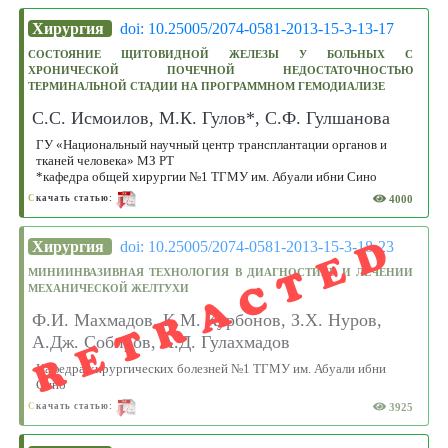
Хирургия
doi: 10.25005/2074-0581-2013-15-3-13-17
СОСТОЯНИЕ ЩИТОВИДНОЙ ЖЕЛЕЗЫ У БОЛЬНЫХ С
ХРОНИЧЕСКОЙ ПОЧЕЧНОЙ НЕДОСТАТОЧНОСТЬЮ
ТЕРМИНАЛЬНОЙ СТАДИИ НА ПРОГРАММНОМ ГЕМОДИАЛИЗЕ
С.С. Исмоилов, М.К. Гулов*, С.Ф. Гулшанова
ГУ «Национальный научный центр трансплантации органов и
тканей человека» МЗ РТ
*кафедра общей хирургии №1 ТГМУ им. Абуали ибни Сино
4000
С
качать статью:
RETRACTED
Хирургия
doi: 10.25005/2074-0581-2013-15-3-18-23
МИНИИНВАЗИВНАЯ ТЕХНОЛОГИЯ В ДИАГНОСТИКЕ И ЛЕЧЕНИИ
МЕХАНИЧЕСКОЙ ЖЕЛТУХИ
Ф.И. Махмадов, К.М. Курбонов, З.Х. Нуров,
А.Дж. Собиров, А.Д. Гулахмадов
Кафедра хирургических болезней №1 ТГМУ им. Абуали ибни
Сино
3925
С
качать статью: