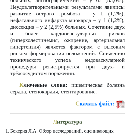
больных, ангиографический – у 65 (85,0%).
Неудовлетворительными результатами явились:
развитие острого тромбоза – у 1 (1,2%),
нефатального инфаркта миокарда – у 1 (1,2%),
диссекция – у 2 (2,5%) больных. Сочетание двух
и более кардиоваскулярных рисков
(гиперхолестинемия, ожирение, артериальная
гипертензия) является фактором с высоким
риском формирования осложнений. Снижению
технического успеха эндоваскулярной
процедуры регистрируется при двух- и
трёхсосудистом поражении.
К
лючевые слова:
ишемическая болезнь
сердца, стенокардия, стентирование.
С
качать файл:
Л
итература
Бокерия Л.А. Обзор исследований, оценивающих