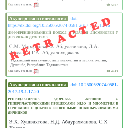
5007
С
качать статью:
RETRACTED
Акушерство и гинекология
doi:
https://dx.doi.org/10.25005/2074-0581-2017-19-1-12-16
ДИФФЕРЕНЦИРОВАННЫЙ ПОДХОД К ТЕРАПИИ ДИСМЕНОРЕИ У
ДЕВОЧЕК-ПОДРОСТКОВ
С.М. Мардонова, Ф. Абдулазизова, Л.А.
Расулова, Г.А. Абдуллоходжаева
Таджикский нии акушерства, гинекологии и перинатологии,
Душанбе, Республика Таджикистан
4743
С
качать статью:
Акушерство и гинекология
doi: 10.25005/2074-0581-
2017-19-1-17-20
РЕПРОДУКТИВНОЕ ЗДОРОВЬЕ ЖЕНЩИН С
ГИПЕРПЛАСТИЧЕСКИМИ ПРОЦЕССАМИ ЭНДО- И МИОМЕТРИЯ В
СОЧЕТАНИИ С ДОБРОКАЧЕСТВЕННЫМИ НОВООБРАЗОВАНИЯМИ
ЯИЧНИКОВ
Э.Х. Хушвахтова, Н.Д. Абдурахманова, С.Х