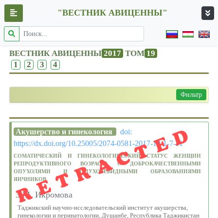
"ВЕСТНИК АВИЦЕННЫ"
ВЕСТНИК АВИЦЕННЫ
2017
ТОМ
19
1
2
3
4
Фильтр
RETRACTED
Акушерство и гинекология
doi:
https://dx.doi.org/10.25005/2074-0581-2017-19-1-7-11
СОМАТИЧЕСКИЙ И ГИНЕКОЛОГИЧЕСКИЙ СТАТУС ЖЕНЩИН
РЕПРОДУКТИВНОГО ВОЗРАСТА С ДОБРОКАЧЕСТВЕННЫМИ
ОПУХОЛЯМИ И ОПУХОЛЕВИДНЫМИ ОБРАЗОВАНИЯМИ
ЯИЧНИКОВ
З.М. Икромова
Таджикский научно-исследовательский институт акушерства,
гинекологии и перинатологии, Душанбе, Республика Таджикистан