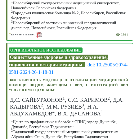
1
Новосибирский государственный медицинский университет,
Новосибирск, Российская Федерация
2
Городская клиническая больница № 2, Новосибирск, Российская
Федерация
3
Новосибирский областной клинический кардиологический
диспансер, Новосибирск, Российская Федерация
2561
С
качать статью:
ОРИГИНАЛЬНОЕ ИССЛЕДОВАНИЕ
Общественное здоровье и здравоохранение,
социология и история медицины
doi: 10.25005/2074-
0581-2024-26-1-18-31
ЭФФЕКТИВНОСТЬ МОДЕЛИ ДЕЦЕНТРАЛИЗАЦИИ МЕДИЦИНСКОЙ
ПОМОЩИ ЛЮДЯМ, ЖИВУЩИМ С ВИЧ, С ИНТЕГРАЦИЕЙ ВИЧ
УСЛУГ В ПМСП ДУШАНБЕ
1
2
Д.С. САЙБУРХОНОВ
, С.С. КАРИМОВ
, Д.А.
2
3
КАДЫРОВА
, М.М. РУЗИЕВ
, Н.А.
4
1
АБДУХАМЕДОВ
, В.Х. ДУСАНОВА
1
Центр по профилактике и борьбе с СПИД города Душанбе,
Душанбе, Республика Таджикистан
2
Таджикский государственный медицинский университет им.
Абуали ибни Сино, Душанбе, Республика Таджикистан