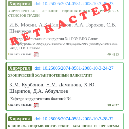
RETRACTED
Хирургия
doi: 10.25005/2074-0581-2008-10-3-20-23
ХИРУРГИЧЕСКОЕ ЛЕЧЕНИЕ ИДИОПАТИЧЕСКИХ РУБЦОВЫХ
СТЕНОЗОВ ТРАХЕИ
И.В. Мосин, А.Б. Сангинов, А.А. Горохов, С.В.
Шевчуков
Кафедра госпитальной хирургии №1 ГОУ ВПО Санкт-
Петербурского государственного медицинского университета им.
акад. Н.И. Павлова
4113
С
качать статью:
Хирургия
doi: 10.25005/2074-0581-2008-10-3-24-27
ХРОНИЧЕСКИЙ ХОЛАНГИОГЕННЫЙ ПАНКРЕАТИТ
К.М. Курбонов, Н.М. Даминова, Х.Ю.
Шарипов, Д.А. Абдуллоев
Кафедра хирургических болезней №1
4637
С
качать статью:
Хирургия
doi: 10.25005/2074-0581-2008-10-3-28-32
КЛИНИКО-ЭПИДЕМИОЛОГИЧЕСКИЕ ПАРАЛЛЕЛИ И ПРОБЛЕМЫ