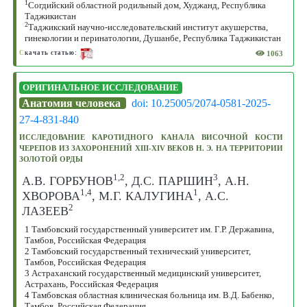
1
Согдийский областной родильный дом, Худжанд, Республика
Таджикистан
2
Таджикский научно-исследовательский институт акушерства,
гинекологии и перинатологии, Душанбе, Республика Таджикистан
1063
С
качать статью:
ОРИГИНАЛЬНОЕ ИССЛЕДОВАНИЕ
Анатомия человека
doi: 10.25005/2074-0581-2025-
27-4-831-840
ИССЛЕДОВАНИЕ КАРОТИДНОГО КАНАЛА ВИСОЧНОЙ КОСТИ
ЧЕРЕПОВ ИЗ ЗАХОРОНЕНИЙ XIII-XIV ВЕКОВ Н. Э. НА ТЕРРИТОРИИ
ЗОЛОТОЙ ОРДЫ
1,2
3
А.В. ГОРБУНОВ
, Д.С. ПАРШИН
, А.Н.
1,4
1
ХВОРОВА
, М.Г. КАЛУГИНА
, А.С.
2
ЛАЗЕЕВ
1 Тамбовский государственный университет им. Г.Р. Державина,
Тамбов, Российская Федерация
2 Тамбовский государственный технический университет,
Тамбов, Российская Федерация
3 Астраханский государственный медицинский университет,
Астрахань, Российская Федерация
4 Тамбовская областная клиническая больница им. В.Д. Бабенко,
Тамбов, Российская Федерация