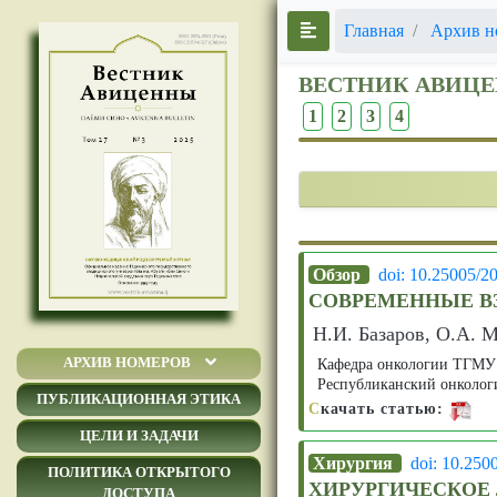
Главная
Архив н
ВЕСТНИК АВИЦ
1
2
3
4
Обзор
doi: 10.25005/2
СОВРЕМЕННЫЕ В
Н.И. Базаров, О.А. 
АРХИВ НОМЕРОВ
Кафедра онкологии ТГМУ
Республиканский онколог
ПУБЛИКАЦИОННАЯ ЭТИКА
С
качать статью:
ЦЕЛИ И ЗАДАЧИ
Хирургия
doi: 10.250
ПОЛИТИКА ОТКРЫТОГО
ХИРУРГИЧЕСКОЕ
ДОСТУПА