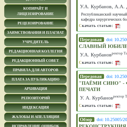
У.А. Курбанов, А.А.
КОПИРАЙТ И
ЛИЦЕНЗИРОВАНИЕ
Республиканский научный 
кафедра хирургических б
РЕЦЕНЗИРОВАНИЕ
С
качать статью:
ЗАИМСТВОВАНИЯ И ПЛАГИАТ
Передовая
doi: 10.25
УЧРЕДИТЕЛЬ
СЛАВНЫЙ ЮБИЛЕ
РЕДАКЦИОННАЯ КОЛЛЕГИЯ
ректор Т
У.А. Курбанов
РЕДАКЦИОННЫЙ СОВЕТ
С
качать статью:
ПРАВИЛА ДЛЯ АВТОРОВ
Передовая
doi: 10.25
ПЛАТА ЗА ПУБЛИКАЦИЮ
"ПАЁМИ СИНО" 
ПЕЧАТИ
АРХИВАЦИЯ
ректор 
У. А. Курбанов
РЕПОЗИТОРИЙ
С
качать статью:
ИНДЕКСАЦИЯ
ЖАЛОБЫ И АПЕЛЛЯЦИИ
Обзор
doi: 10.25005/2
РЕКОНСТРУКЦИЯ
ИСПРАВЛЕНИЕ ОШИБОК