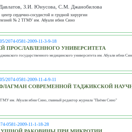
 Давлатов, З.И. Юнусова, С.М. Джанобилова
центр сердечно-сосудистой и грудной хирургии
олезней № 2 ТГМУ им. Абуали ибни Сино
005/2074-0581-2009-11-3-9-18
Й ПРОСЛАВЛЕННОГО УНИВЕРСИТЕТА
аджикского государственного медицинского университета им. Абуали ибни Си
005/2074-0581-2009-11-4-9-11
- ФЛАГМАН СОВРЕМЕННОЙ ТАДЖИКСКОЙ НАУ
ТГМУ им. Абуали ибни Сино, главный редактор журнала "Паёми Сино"
074-0581-2009-11-1-18-28
 УШНОЙ РАКОВИНЫ ПРИ МИКРОТИИ