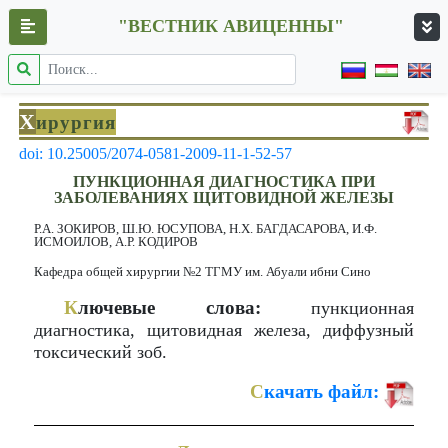
"ВЕСТНИК АВИЦЕННЫ"
Х
ирургия
doi: 10.25005/2074-0581-2009-11-1-52-57
ПУНКЦИОННАЯ ДИАГНОСТИКА ПРИ
ЗАБОЛЕВАНИЯХ ЩИТОВИДНОЙ ЖЕЛЕЗЫ
Р.А. ЗОКИРОВ, Ш.Ю. ЮСУПОВА, Н.Х. БАГДАСАРОВА, И.Ф.
ИСМОИЛОВ, А.Р. КОДИРОВ
Кафедра общей хирургии №2 ТГМУ им. Абуали ибни Сино
К
лючевые слова:
пункционная
диагностика, щитовидная железа, диффузный
токсический зоб.
С
качать файл: