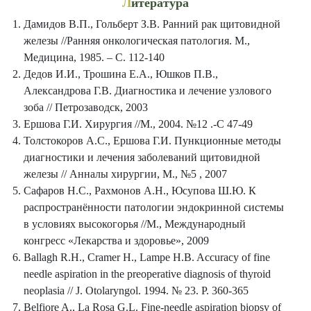
Л
итература
Дамидов В.П., Гольберт З.В. Ранний рак щитовидной
железы //Ранняя онкологическая патология. М.,
Медицина, 1985. – С. 112-140
Дедов И.И., Трошина Е.А., Юшков П.В.,
Александрова Г.В. Диагностика и лечение узлового
зоба // Петрозаводск, 2003
Ершова Г.И. Хирургия //М., 2004. №12 .-С 47-49
Толстокоров А.С., Ершова Г.И. Пункционные методы
диагностики и лечения заболеваний щитовидной
железы // Анналы хирургии, М., №5 , 2007
Сафаров Н.С., Рахмонов А.Н., Юсупова Ш.Ю. К
распространённости патологии эндокринной системы
в условиях высокогорья //М., Международный
конгресс «Лекарства и здоровье», 2009
Ballagh R.H., Cramer H., Lampe H.B. Accuracy of fine
needle aspiration in the preoperative diagnosis of thyroid
neoplasia // J. Otolaryngol. 1994. № 23. P. 360-365
Belfiore A., La Rosa G.L. Fine-needle aspiration biopsy of