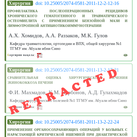
Хирургия
doi: 10.25005/2074-0581-2011-12-2-12-16
ПРОФИЛАКТИКА ПОСЛЕОПЕРАЦИОННЫХ РЕЦИДИВОВ
ХРОНИЧЕСКОГО ГЕМАТОГЕННОГО И ТРАВМАТИЧЕСКОГО
ОСТЕОМИЕЛИТА С ПРИМЕНЕНИЕМ БЕНЗОЙНОЙ МАЗИ И
ЛИМФОТРОПНОЙ АНТИБИОТИКОИММУНОТЕРАПИИ
А.Х. Хомидов, А.А. Раззаков, М.К. Гулов
Кафедра травматологии, ортопедии и ВПХ; общей хирургии №1
ТГМУ им. Абуали ибни Сино
Б
оргирии мақола:
RETRACTED
Хирургия
doi: 10.25005/2074-0581-2011-13-2-17-21
СРАВНИТЕЛЬНАЯ ОЦЕНКА ХИРУРГИЧЕСКОГО ЛЕЧЕНИЯ
ЭХИНОКОККОЗА ПЕЧЕНИ
Ф.И. Махмадов, К.М. Курбонов, А.Д. Гулахмадов
Кафедра хирургических болезней №1 ТГМУ им. Абуали ибни Сино
Б
оргирии мақола:
Хирургия
doi: 10.25005/2074-0581-2011-13-2-22-24
ПРИМЕНЕНИЕ ОРГАНОСОХРАНЯЮЩИХ ОПЕРАЦИЙ У БОЛЬНЫХ С
НАРАСТАЮЩЕЙ КРИТИЧЕСКОЙ ИШЕМИЕЙ ПРИ ДИАБЕТИЧЕСКОЙ