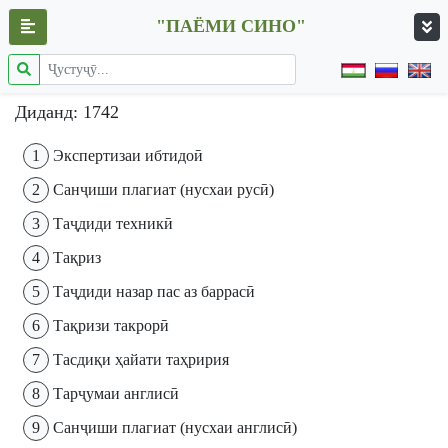
"ПАЁМИ СИНО"
Диданд: 1742
1
Экспертизаи ибтидоӣ
2
Санҷиши плагиат (нусхаи русӣ)
3
Таҷдиди техникӣ
4
Тақриз
5
Таҷдиди назар пас аз баррасӣ
6
Тақризи такрорӣ
7
Тасдиқи ҳайати таҳририя
8
Тарҷумаи англисӣ
9
Санҷиши плагиат (нусхаи англисӣ)