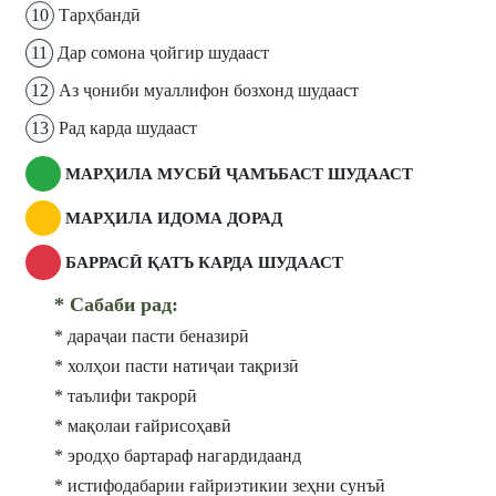
10
Тарҳбандӣ
11
Дар сомона ҷойгир шудааст
12
Аз ҷониби муаллифон бозхонд шудааст
13
Рад карда шудааст
МАРҲИЛА МУСБӢ ҶАМЪБАСТ ШУДААСТ
МАРҲИЛА ИДОМА ДОРАД
БАРРАСӢ ҚАТЪ КАРДА ШУДААСТ
* Сабаби рад:
* дараҷаи пасти беназирӣ
* холҳои пасти натиҷаи тақризӣ
* таълифи такрорӣ
* мақолаи ғайрисоҳавӣ
* эродҳо бартараф нагардидаанд
* истифодабарии ғайриэтикии зеҳни сунъӣ