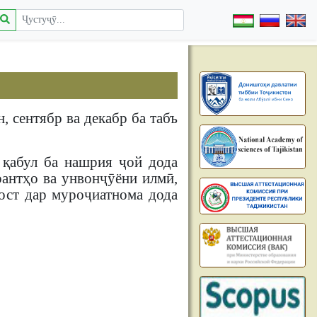
, сентябр ва декабр ба табъ
қабул ба нашрия ҷой дода
рантҳо ва унвонҷӯёни илмӣ,
хост дар муроҷиатнома дода