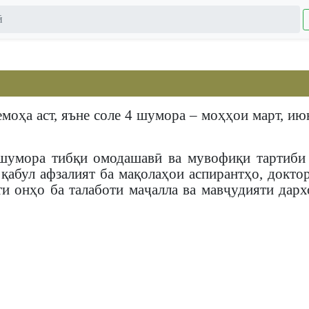
ӣ
оҳа аст, яъне соле 4 шумора – моҳҳои март, июн
шумора тибқи омодашавӣ ва мувофиқи тартиби 
қабул афзалият ба мақолаҳои аспирантҳо, докто
и онҳо ба талаботи маҷалла ва мавҷудияти дар