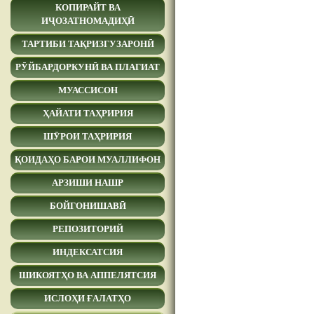
КОПИРАЙТ ВА
ИҶОЗАТНОМАДИҲӢ
ТАРТИБИ ТАҚРИЗГУЗАРОНӢ
РӮЙБАРДОРКУНӢ ВА ПЛАГИАТ
МУАССИСОН
ҲАЙАТИ ТАҲРИРИЯ
ШӮРОИ ТАҲРИРИЯ
ҚОИДАҲО БАРОИ МУАЛЛИФОН
АРЗИШИ НАШР
БОЙГОНИШАВӢ
РЕПОЗИТОРИЙ
ИНДЕКСАТСИЯ
ШИКОЯТҲО ВА АППЕЛЯТСИЯ
ИСЛОҲИ ҒАЛАТҲО