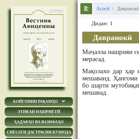
Асосӣ
Давранок
Дидан: 1
Давранокӣ
Маҷалла нашрияи сем
мерасад.
Мақолахо дар ҳар 
мешаванд. Ҳангоми 
бо шарти мутобиқат
мешавад.
БОЙГОНИИ РАҚАМҲО
ЭТИКАИ НАШРИЁТӢ
ҲАДАФҲО ВА ВАЗИФАҲО
СИЁСАТИ ДАСТРАСИИ КУШОДА