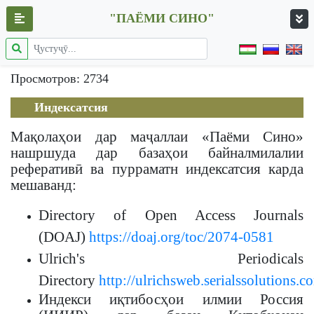
"ПАЁМИ СИНО"
Просмотров: 2734
Индексатсия
Мақолаҳои дар маҷаллаи «Паёми Сино»
нашршуда дар базаҳои байналмилалии
реферативӣ ва пурраматн индексатсия карда
мешаванд:
Directory of Open Access Journals
(DOAJ)
https://doaj.org/toc/2074-0581
Ulrich's Periodicals
Directory
http://ulrichsweb.serialssolutions.c
Индекси иқтибосҳои илмии Россия