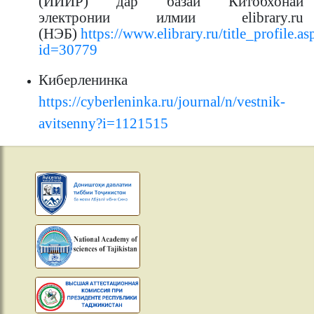
(ИИИР) дар базаи Китобхонаи
электронии илмии elibrary.ru
(НЭБ)
https://www.elibrary.ru/title_profile.as
id=30779
Киберленинка
https://cyberleninka.ru/journal/n/vestnik-
avitsenny?i=1121515