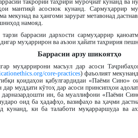
аррасии такрории таҳрирӣ муроҷиат кунанд ва ну
ҳои мантиқӣ асоснок кунанд. Сармуҳаррир м
а мекунад ва ҳангоми зарурат метавонад дастна
шниҳод намояд.
 тарзи баррасии дархости сармуҳаррир қаноат
 дигар муҳаррирон ва аъзои ҳайати таҳририя пеш
Баррасии арзу шикоятҳо
гар муҳаррирони масъул дар асоси Таҷрибаҳо
icationethics.org/core-practices
) фаъолият мекунан
тибқи қоидаҳои қабулгардидаи «Паёми Сино» о
 дар муддати кӯтоҳ дар асоси принсипҳои адолат
 дарназардошти ин, ба муаллифони «Паёми Сино
ударо оид ба ҳадафҳо, вазифаҳо ва ҳаҷми дастн
д кунанд, ки ба талаботи муқарраршуда ва а