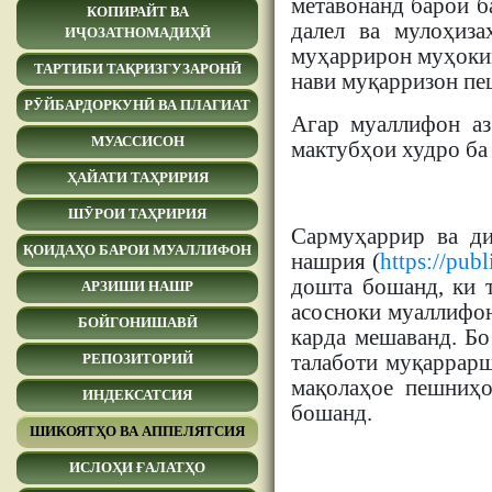
метавонанд барои б
КОПИРАЙТ ВА
далел ва мулоҳиза
ИҶОЗАТНОМАДИҲӢ
муҳаррирон муҳоким
ТАРТИБИ ТАҚРИЗГУЗАРОНӢ
нави муқарризон пе
РӮЙБАРДОРКУНӢ ВА ПЛАГИАТ
Агар муаллифон аз
МУАССИСОН
мактубҳои худро ба
ҲАЙАТИ ТАҲРИРИЯ
ШӮРОИ ТАҲРИРИЯ
Сармуҳаррир ва ди
ҚОИДАҲО БАРОИ МУАЛЛИФОН
нашрия (
https://publ
дошта бошанд, ки 
АРЗИШИ НАШР
асосноки муаллифон
БОЙГОНИШАВӢ
карда мешаванд. Бо
талаботи муқаррарш
РЕПОЗИТОРИЙ
мақолаҳое пешниҳо
ИНДЕКСАТСИЯ
бошанд.
ШИКОЯТҲО ВА АППЕЛЯТСИЯ
ИСЛОҲИ ҒАЛАТҲО