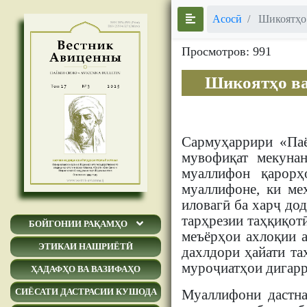
Асосӣ
Шикоятҳо 
Просмотров: 991
Шикоятҳо ва
Сармуҳаррири «Паё
мувофиқат мекунан
муаллифон қарорҳ
муаллифоне, ки ме
иловагӣ ба харҷ до
тарҳрезии таҳқиқот
БОЙГОНИИ РАҚАМҲО
меъёрҳои ахлоқии а
ЭТИКАИ НАШРИЁТӢ
дахлдори ҳайати та
муроҷиатҳои дигарр
ҲАДАФҲО ВА ВАЗИФАҲО
Муаллифони дастна
СИЁСАТИ ДАСТРАСИИ КУШОДА