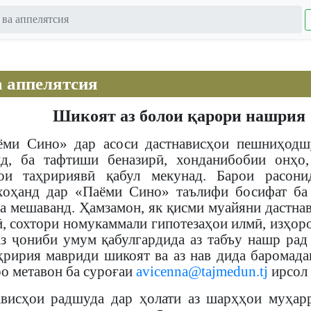
ва аппелятсия
 аппелятсия
Шикоят аз болои қарори нашрия
ми Сино» дар асоси дастнависҳои пешниҳодшу
д, ба тафтиши беназирӣ, хонданибобии онҳо
ои таҳририявӣ қабул мекунад. Барои расони
хоҳанд дар «Паёми Сино» таълифи босифат ба
да мешаванд. Ҳамзамон, як қисми муайяни дастна
ӣ, сохтори номукаммали гипотезаҳои илмӣ, изҳоро
з ҷониби умум қабулгардида аз табъу нашр рад
ҳририя мавриди шикоят ва аз нав дида баромад
о метавон ба суроғаи
avicenna@tajmedun.tj
ирсол 
висҳои радшуда дар ҳолати аз шарҳҳои муҳарр