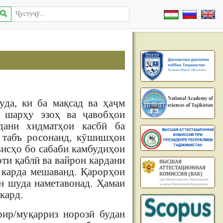
да, ки ба мақсад ва ҳаҷм
, шарҳу эзоҳ ва ҷавобҳои
дани хидматҳои касбӣ ба
 табъ росонанд, кӯшишҳои
висҳо бо сабаби камбудиҳои
ти қаблӣ ва вайрон кардани
 карда мешаванд. Қарорҳои
ан шуда наметавонад. Ҳамаи
кард.
ир/муқарриз норозӣ будан