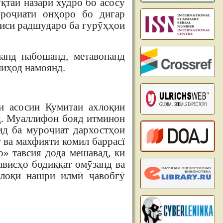
қтаи назари худро бо асосу
уроҷиати онҳоро бо дигар
виси радшударо ба гурӯҳҳои
манд набошанд, метавонанд
ниҳод намоянд.
и асосии Кумитаи ахлоқии
д. Муаллифон бояд итминон
ид ба муроҷиат дархостҳои
 ва махфияти комил баррасї
» тавсия дода мешавад, ки
ависҳо бодиққат омӯзанд ва
хлоқи нашри илмӣ ҷавобгӯ