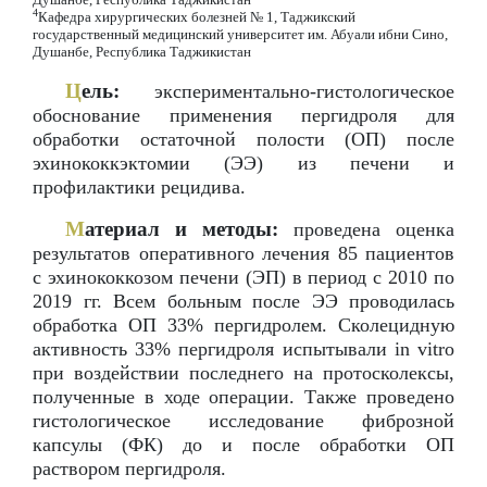
4
Кафедра хирургических болезней № 1, Таджикский
государственный медицинский университет им. Абуали ибни Сино,
Душанбе, Республика Таджикистан
Ц
ель:
экспериментально-гистологическое
обоснование применения пергидроля для
обработки остаточной полости (ОП) после
эхинококкэктомии (ЭЭ) из печени и
профилактики рецидива.
М
атериал и методы:
проведена оценка
результатов оперативного лечения 85 пациентов
с эхинококкозом печени (ЭП) в период с 2010 по
2019 гг. Всем больным после ЭЭ проводилась
обработка ОП 33% пергидролем. Сколецидную
активность 33% пергидроля испытывали in vitro
при воздействии последнего на протосколексы,
полученные в ходе операции. Также проведено
гистологическое исследование фиброзной
капсулы (ФК) до и после обработки ОП
раствором пергидроля.