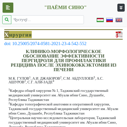
"ПАЁМИ СИНО"
Х
ирургия
doi: 10.25005/2074-0581-2021-23-4-542-552
КЛИНИКО-МОРФОЛОГИЧЕСКОЕ
ОБОСНОВАНИЕ ЭФФЕКТИВНОСТИ
ПЕРГИДРОЛЯ ДЛЯ ПРОФИЛАКТИКИ
РЕЦИДИВА ПОСЛЕ ЭХИНОКОККЭКТОМИИ ИЗ
ПЕЧЕНИ
1
2
3
М.К. ГУЛОВ
, А.И. ДЖАБОРОВ
, С.М. АБДУЛЛОЕВ
, А.С.
2
4
АШУРОВ
, С.Г. АЛИ-ЗАДЕ
1
Кафедра общей хирургии № 1, Таджикский государственный
медицинский университет им. Абуали ибни Сино, Душанбе,
Республика Таджикистан
2
Кафедра топографической анатомии и оперативной хирургии,
Таджикский государственный медицинский университет им. Абуали
ибни Сино, Душанбе, Республика Таджикистан
3
Центральная научно-исследовательская лаборатория, Таджикский
государственный медицинский университет им. Абуали ибни Сино,
Душанбе, Республика Таджикистан