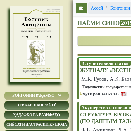
Асосӣ
Бойгонии
ПАЁМИ СИНО
201
Вступительная статья
ЖУРНАЛУ «ВЕСТНИ
М.К. Гулов, А.К. Бар
Таджикский государственн
Б
оргирии мақола:
БОЙГОНИИ РАҚАМҲО
ЭТИКАИ НАШРИЁТӢ
Акушерство и гинекол
СТРУКТУРА ВРОЖ
ҲАДАФҲО ВА ВАЗИФАҲО
(ПО ДАННЫМ ТАД
СИЁСАТИ ДАСТРАСИИ КУШОДА
1
Ф.Б. Аминова
, Д.А.