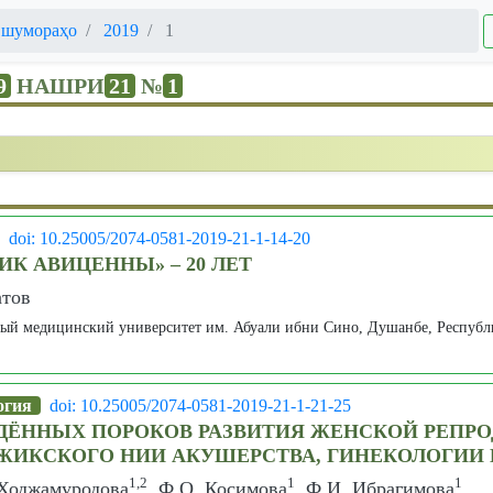
 шумораҳо
2019
1
9
НАШРИ
21
№
1
doi: 10.25005/2074-0581-2019-21-1-14-20
К АВИЦЕННЫ» – 20 ЛЕТ
атов
ый медицинский университет им. Абуали ибни Сино, Душанбе, Респуб
огия
doi: 10.25005/2074-0581-2019-21-1-21-25
ДЁННЫХ ПОРОКОВ РАЗВИТИЯ ЖЕНСКОЙ РЕПР
ЖИКСКОГО НИИ АКУШЕРСТВА, ГИНЕКОЛОГИИ 
1,2
1
1
 Ходжамуродова
, Ф.О. Косимова
, Ф.И. Ибрагимова