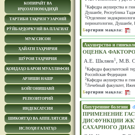
КОПИРАЙТ ВА
1
Кафедра акушерства и ги
ИҶОЗАТНОМАДИҲӢ
Душанбе, Республика Тад
2
Отделение эндокринологи
ТАРТИБИ ТАҚРИЗГУЗАРОНӢ
перинатологии, Душанбе, 
РӮЙБАРДОРКУНӢ ВА ПЛАГИАТ
Б
оргирии мақола:
МУАССИСОН
Акушерство и гинекол
ҲАЙАТИ ТАҲРИРИЯ
ОЦЕНКА ФАКТОРО
ШӮРОИ ТАҲРИРИЯ
1
А.Е. Шкляев
, М.В. 
1
ҚОИДАҲО БАРОИ МУАЛЛИФОН
Кафедра факультетской те
Российская Федерация
АРЗИШИ НАШР
2
Кафедра акушерства и гин
3
Лечебный факультет, Ижев
БОЙГОНИШАВӢ
Б
оргирии мақола:
РЕПОЗИТОРИЙ
Внутренние болезни
d
ИНДЕКСАТСИЯ
ПРИМЕНЕНИЕ ГАС
ШИКОЯТҲО ВА АППЕЛЯТСИЯ
ДИСФУНКЦИИ ЖКТ
САХАРНОГО ДИАБ
ИСЛОҲИ ҒАЛАТҲО