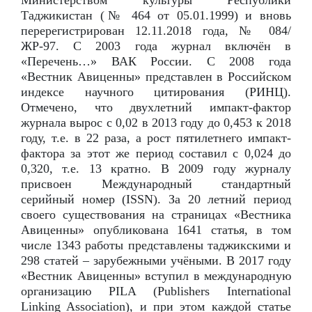
Министерством культуры Республики
Таджикистан (№ 464 от 05.01.1999) и вновь
перерегистрирован 12.11.2018 года, № 084/
ЖР-97. С 2003 года журнал включён в
«Перечень…» ВАК России. С 2008 года
«Вестник Авиценны» представлен в Российском
индексе научного цитирования (РИНЦ).
Отмечено, что двухлетний импакт-фактор
журнала вырос с 0,02 в 2013 году до 0,453 к 2018
году, т.е. в 22 раза, а рост пятилетнего импакт-
фактора за этот же период составил с 0,024 до
0,320, т.е. 13 кратно. В 2009 году журналу
присвоен Международный стандартный
серийный номер (ISSN). За 20 летний период
своего существования на страницах «Вестника
Авиценны» опубликована 1641 статья, в том
числе 1343 работы представлены таджикскими и
298 статей – зарубежными учёными. В 2017 году
«Вестник Авиценны» вступил в международную
организацию PILA (Publishers International
Linking Association), и при этом каждой статье