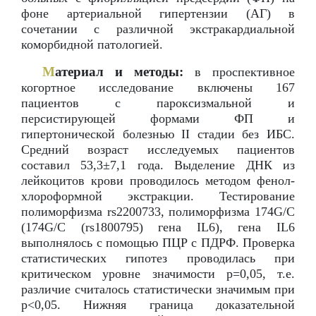
фоне артериальной гипертензии (АГ) в
сочетании с различной экстракардиальной
коморбидной патологией.
М
атериал и методы:
в проспективное
когортное исследование включены 167
пациентов с пароксизмальной и
персистирующей формами ФП и
гипертонической болезнью II стадии без ИБС.
Средний возраст исследуемых пациентов
составил 53,3±7,1 года. Выделение ДНК из
лейкоцитов крови проводилось методом фенол-
хлороформной экстракции. Тестирование
полиморфизма rs2200733, полиморфизма 174G/C
(174G/C (rs1800795) гена IL6), гена IL6
выполнялось с помощью ПЦР с ПДРФ. Проверка
статистических гипотез проводилась при
критическом уровне значимости р=0,05, т.е.
различие считалось статистически значимым при
p<0,05. Нижняя граница доказательной