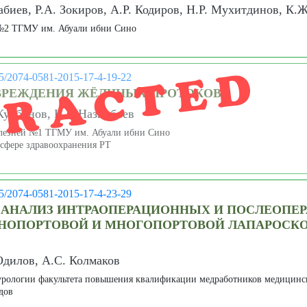
иев, Р.А. Зокиров, А.Р. Кодиров, Н.Р. Мухитдинов, К.
№2 ТГМУ им. Абуали ибни Сино
TRACTED
05/2074-0581-2015-17-4-19-22
ВРЕЖДЕНИЯ ЖЁЛЧНЫХ ПРОТОКОВ
Курбонов, К.Р. Назирбоев
олезней №1 ТГМУ им. Абуали ибни Сино
сфере здравоохранения РТ
05/2074-0581-2015-17-4-23-29
 АНАЛИЗ ИНТРАОПЕРАЦИОННЫХ И ПОСЛЕОПЕ
НОПОРТОВОЙ И МНОГОПОРТОВОЙ ЛАПАРОСК
Одилов, А.С. Колмаков
урологии факультета повышения квалификации медработников медицинск
дов