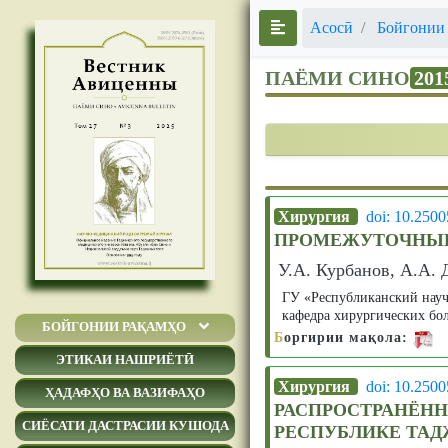
Асосӣ
Бойгонии
ПАЁМИ СИНО
201
Хирургия
doi: 10.250
ПРОМЕЖУТОЧНЫЕ
У.А. Курбанов, А.А.
ГУ «Республиканский науч
кафедра хирургических б
БОЙГОНИИ РАҚАМҲО
Б
оргирии мақола:
ЭТИКАИ НАШРИЁТӢ
Хирургия
doi: 10.250
ҲАДАФҲО ВА ВАЗИФАҲО
РАСПРОСТРАНЁН
СИЁСАТИ ДАСТРАСИИ КУШОДА
РЕСПУБЛИКЕ ТА