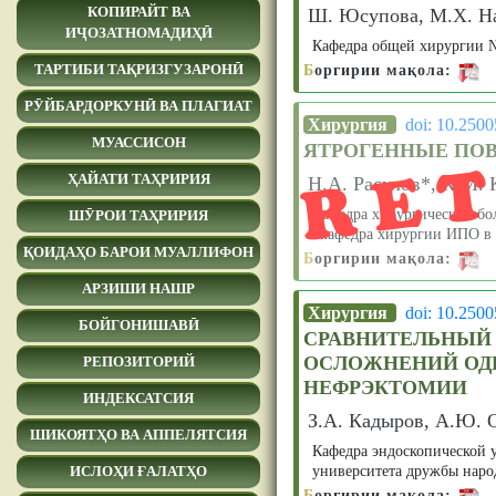
КОПИРАЙТ ВА
Ш. Юсупова, М.Х. Наб
ИҶОЗАТНОМАДИҲӢ
Кафедра общей хирургии 
Б
оргирии мақола:
ТАРТИБИ ТАҚРИЗГУЗАРОНӢ
РӮЙБАРДОРКУНӢ ВА ПЛАГИАТ
RE
Хирургия
doi: 10.250
МУАССИСОН
ЯТРОГЕННЫЕ ПО
ҲАЙАТИ ТАҲРИРИЯ
Н.А. Расулов*, К.М. 
Кафедра хирургических б
ШӮРОИ ТАҲРИРИЯ
*кафедра хирургии ИПО в 
ҚОИДАҲО БАРОИ МУАЛЛИФОН
Б
оргирии мақола:
АРЗИШИ НАШР
Хирургия
doi: 10.250
БОЙГОНИШАВӢ
СРАВНИТЕЛЬНЫЙ
ОСЛОЖНЕНИЙ ОД
РЕПОЗИТОРИЙ
НЕФРЭКТОМИИ
ИНДЕКСАТСИЯ
З.А. Кадыров, А.Ю. 
ШИКОЯТҲО ВА АППЕЛЯТСИЯ
Кафедра эндоскопической 
университета дружбы наро
ИСЛОҲИ ҒАЛАТҲО
Б
оргирии мақола: