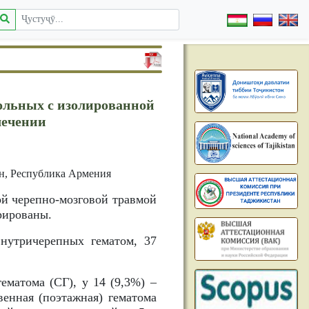
ольных с изолированной
лечении
н, Республика Армения
ой черепно-мозговой травмой
ерированы.
внутричерепных гематом, 37
ематома (СГ), у 14 (9,3%) –
венная (поэтажная) гематома