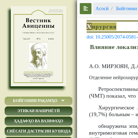
Асосӣ
Бойгонии
Х
ирургия
doi: 10.25005/2074-0581
Влияние локализ
А.О. МИРЗОЯН, Д.
Отделение нейрохирур
Ретроспективны
(ЧМТ) показал, что
БОЙГОНИИ РАҚАМҲО
Хирургическое 
ЭТИКАИ НАШРИЁТӢ
(19,7%) больным – и
ҲАДАФҲО ВА ВАЗИФАҲО
обнаружена эпид
СИЁСАТИ ДАСТРАСИИ КУШОДА
внутримозговая гем