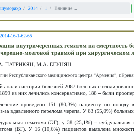
 шумораҳо
2014
1
Влияние ...
-2014-16-1-62-65
ации внутричерепных гематом на смертность б
черепно-мозговой травмой при хирургическом 
А. ПАТРИКЯН, М.А. ЕГУНЯН
гии Республиканского медицинского центра “Армения”, г.Ерева
й анализ истории болезней 2087 больных с изолированн
 1899 из них лечились консервативно, 188 – были прооп
лечение проведено 151 (80,3%) пациенту по поводу 
з-за вдавленного перелома черепа. У 83 (55,0%) больных
уральная гематома (ЭГ), у 38 (25,1%) – субдуральная г
атома (ВГ). У 16 (10,6%) пациентов выявлена множест