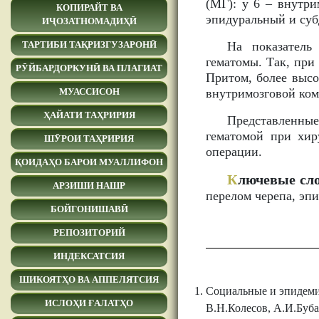
(МГ): у 6 – внутри
КОПИРАЙТ ВА
эпидуральный и суб
ИҶОЗАТНОМАДИҲӢ
На показатель
ТАРТИБИ ТАҚРИЗГУЗАРОНӢ
гематомы. Так, при
РӮЙБАРДОРКУНӢ ВА ПЛАГИАТ
Притом, более высо
внутримозговой ком
МУАССИСОН
ҲАЙАТИ ТАҲРИРИЯ
Представленны
гематомой при хир
ШӮРОИ ТАҲРИРИЯ
операции.
ҚОИДАҲО БАРОИ МУАЛЛИФОН
К
лючевые сло
АРЗИШИ НАШР
перелом черепа, эпи
БОЙГОНИШАВӢ
РЕПОЗИТОРИЙ
ИНДЕКСАТСИЯ
ШИКОЯТҲО ВА АППЕЛЯТСИЯ
Социальные и эпидеми
ИСЛОҲИ ҒАЛАТҲО
В.Н.Колесов, А.И.Буба