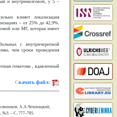
ый и внутримозговой, у 5 –
ильно влияет локализация
лизациях – от 25% до 42,9%.
томой или МГ, которая имеет
больных с внутричерепной
томы, чем сроки проведения
епная гематома , вдавленный
С
качать файл:
всянников, А.А.Чехонацкий,
 №3. – С. 777–785.