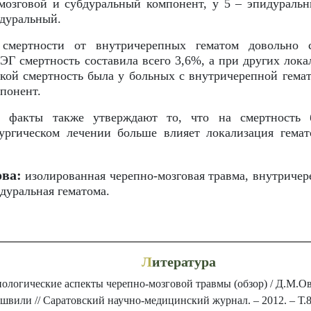
мозговой и субдуральный компонент, у 5 – эпидуральн
дуральный.
 смертности от внутричерепных гематом довольно с
 ЭГ смертность составила всего 3,6%, а при других лока
кой смертность была у больных с внутричерепной гема
понент.
е факты также утверждают то, что на смертность 
ургическом лечении больше влияет локализация гема
ва:
изолированная черепно-мозговая травма, внутричер
дуральная гематома.
Л
итература
ологические аспекты черепно-мозговой травмы (обзор) / Д.М.О
швили // Саратовский научно-медицинский журнал. – 2012. – Т.8,