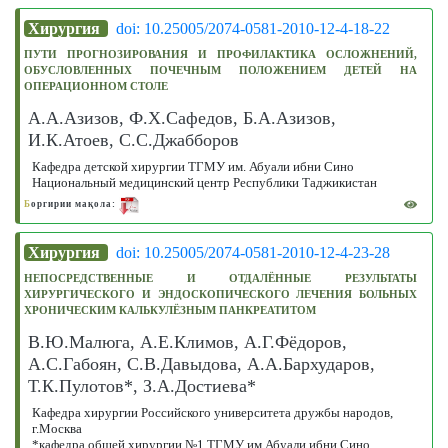
Хирургия
doi: 10.25005/2074-0581-2010-12-4-18-22
ПУТИ ПРОГНОЗИРОВАНИЯ И ПРОФИЛАКТИКА ОСЛОЖНЕНИЙ,
ОБУСЛОВЛЕННЫХ ПОЧЕЧНЫМ ПОЛОЖЕНИЕМ ДЕТЕЙ НА
ОПЕРАЦИОННОМ СТОЛЕ
А.А.Азизов, Ф.Х.Сафедов, Б.А.Азизов,
И.К.Атоев, С.C.Джабборов
Кафедра детской хирургии ТГМУ им. Абуали ибни Сино
Национальный медицинский центр Республики Таджикистан
Б
оргирии мақола:
Хирургия
doi: 10.25005/2074-0581-2010-12-4-23-28
НЕПОСРЕДСТВЕННЫЕ И ОТДАЛЁННЫЕ РЕЗУЛЬТАТЫ
ХИРУРГИЧЕСКОГО И ЭНДОСКОПИЧЕСКОГО ЛЕЧЕНИЯ БОЛЬНЫХ
ХРОНИЧЕСКИМ КАЛЬКУЛЁЗНЫМ ПАНКРЕАТИТОМ
В.Ю.Малюга, А.Е.Климов, А.Г.Фёдоров,
А.С.Габоян, С.В.Давыдова, А.А.Бархударов,
Т.К.Пулотов*, З.А.Достиева*
Кафедра хирургии Российского университета дружбы народов,
г.Москва
*кафедра общей хирургии №1 ТГМУ им.Абуали ибни Сино