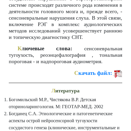
системе происходят различного рода изменения в
деятельности головного мозга и, прежде всего, -
сенсоневральные нарушения слуха. В этой связи,
включение РЭГ в комплекс аудиологических
методов исследований усовершенствует раннюю
и топическую диагностику СНТ.
К
лючевые слова:
сенсоневральная
тугоухость, реоэнцефалография , тональная
пороговая - и надпороговая аудиометрия.
С
качать файл:
Л
итература
Богомильский М.Р., Чистякова В.Р. Детская
оториноларингология. М: ГЕОТАР-МЕД. 2002
Богданец С.А. Этиологические и патогенетические
аспекты острой нейросенсорной тугоухости
сосудистого генеза (клинические, инструментальные и