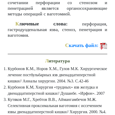
сочетании перфорации со стенозом и
пенетрацией является органосохраняющие
методы операций с ваготомией.
К
лючевые слова:
перфорация,
гастродуоденальная язва, стеноз, пенетрация и
ваготомия.
С
качать файл:
Л
итература
Курбонов К.М., Норов Х.М., Гулов М.К. Хирургическое
лечение постбульбарных язв двенадцатиперстной
кишки// Анналы хирургии. 2004. №3. С.42-46
Курбонов К.М, Хирургия «трудных» язв желудка и
двенадцатиперстной кишки// Душанбе. «Ирфон». 2007
Кутяков М.Г., Хребтов В.В., Аймангамбечов М.Ж.
Селективная проксимальная ваготомия с иссечением
язвы двенадцатиперстной кишки// Хирургия. 2000. №4.