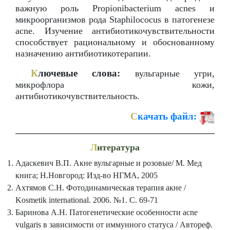
важную роль Propionibacterium acnes и
микроорганизмов рода Staphilococus в патогенезе
acne. Изучение антибиотикочувствительности
способствует рациональному и обоснованному
назначению антибиотикотерапии.
К
лючевые слова:
вульгарные угри,
микрофлора кожи,
антибиотикочувствительность.
С
качать файл:
Л
итература
Адаскевич В.П. Акне вульгарные и розовые/ М. Мед
книга; Н.Новгород: Изд-во НГМА, 2005
Ахтямов С.Н. Фотодинамическая терапия акне /
Kosmetik international. 2006. №1. С. 69-71
Баринова А.Н. Патогенетические особенности acne
vulgaris в зависимости от иммунного статуса / Автореф.