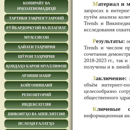
М
атериал и 
КОПИРАЙТ ВА
ИҶОЗАТНОМАДИҲӢ
запросах в интерне
путём анализа коли
ТАРТИБИ ТАҚРИЗГУЗАРОНӢ
Trends и Википеди
РӮЙБАРДОРКУНӢ ВА ПЛАГИАТ
исследования охваты
МУАССИСОН
Р
езультаты:
о
Trends и числом п
ҲАЙАТИ ТАҲРИРИЯ
сочетания демонстр
ШӮРОИ ТАҲРИРИЯ
2018-2023 гг., так 
получены и в линей
ҚОИДАҲО БАРОИ МУАЛЛИФОН
АРЗИШИ НАШР
З
аключение:
и
объём интернет-п
БОЙГОНИШАВӢ
целесообразно сот
РЕПОЗИТОРИЙ
общественного здра
ИНДЕКСАТСИЯ
К
лючевые с
ШИКОЯТҲО ВА АППЕЛЯТСИЯ
информационная ан
ИСЛОҲИ ҒАЛАТҲО