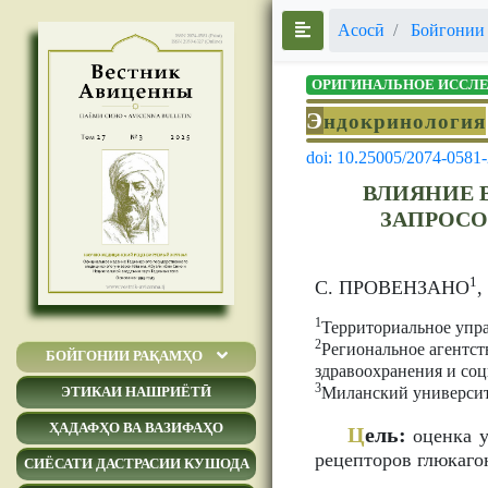
Асосӣ
Бойгонии
ОРИГИНАЛЬНОЕ ИССЛ
Э
ндокринология
doi: 10.25005/2074-0581
ВЛИЯНИЕ 
ЗАПРОСО
1
С. ПРОВЕНЗАНО
1
Территориальное упр
2
Региональное агентст
БОЙГОНИИ РАҚАМҲО
здравоохранения и со
3
Миланский университ
ЭТИКАИ НАШРИЁТӢ
ҲАДАФҲО ВА ВАЗИФАҲО
Ц
ель:
оценка у
рецепторов глюкаго
СИЁСАТИ ДАСТРАСИИ КУШОДА