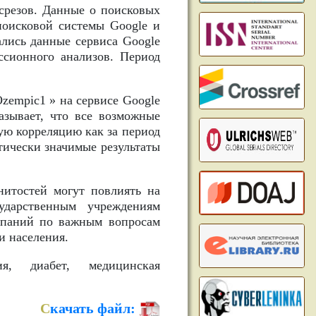
срезов. Данные о поисковых
поисковой системы Google и
лись данные сервиса Google
ссионного анализов. Период
zempic1 » на сервисе Google
азывает, что все возможные
ую корреляцию как за период
стически значимые результаты
нитостей могут повлиять на
ударственным учреждениям
ампаний по важным вопросам
и населения.
я, диабет, медицинская
С
качать файл: