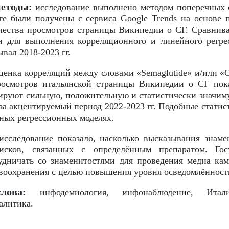
методы:
исследование выполнено методом поперечных 
те были получены с сервиса Google Trends на основе 
чества просмотров страницы Википедии о СГ. Сравнива
и для выполнения корреляционного и линейного регре
вал 2018-2023 гг.
ценка корреляций между словами «Semaglutide» и/или «O
росмотров итальянской страницы Википедии о СГ пок
ируют сильную, положительную и статистически значим
и за акцентируемый период 2022-2023 гг. Подобные стати
ных регрессионных моделях.
сследование показало, насколько высказывания знаме
оисков, связанных с определённым препаратом. Гос
рудничать со знаменитостями для проведения медиа к
воохранения с целью повышения уровня осведомлённост
лова:
инфодемиология, инфонаблюдение, Итали
алитика.