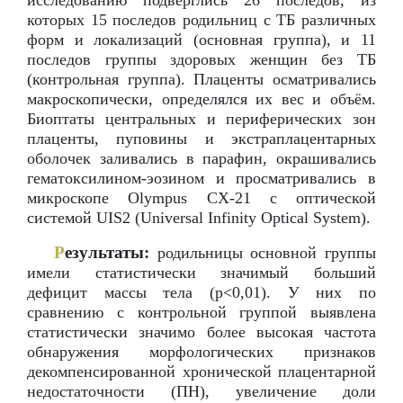
исследованию подверглись 26 последов, из
которых 15 последов родильниц с ТБ различных
форм и локализаций (основная группа), и 11
последов группы здоровых женщин без ТБ
(контрольная группа). Плаценты осматривались
макроскопически, определялся их вес и объём.
Биоптаты центральных и периферических зон
плаценты, пуповины и экстраплацентарных
оболочек заливались в парафин, окрашивались
гематоксилином-эозином и просматривались в
микроскопе Olympus CX-21 с оптической
системой UIS2 (Universal Infinity Optical System).
Р
езультаты:
родильницы основной группы
имели статистически значимый больший
дефицит массы тела (p<0,01). У них по
сравнению с контрольной группой выявлена
статистически значимо более высокая частота
обнаружения морфологических признаков
декомпенсированной хронической плацентарной
недостаточности (ПН), увеличение доли