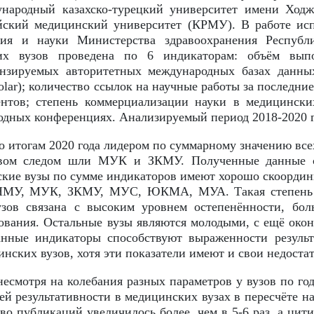
народный казахско-турецкий университет имени Ход
ийский медицинский университет (КРМУ). В работе ис
ния и науки Министерства здравоохранения Республи
их вузов проведена по 6 индикаторам: объём вып
нзируемых авторитетных международных базах данных
holar); количество ссылок на научные работы за последни
нтов; степень коммерциализации науки в медицинских
одных конференциях. Анализируемый период 2018-2020 г
о итогам 2020 года лидером по суммарному значению вс
вом следом шли МУК и ЗКМУ. Полученные данные св
кие вузы по сумме индикаторов имеют хорошо скоордин
зНМУ, МУК, ЗКМУ, МУС, ЮКМА, МУА. Такая степень 
зов связана с высоким уровнем остепенённости, бол
ования. Остальные вузы являются молодыми, с ещё око
анные индикаторы способствуют выраженности резуль
нских вузов, хотя эти показатели имеют и свои недоста
есмотря на колебания разных параметров у вузов по го
ей результативности в медицинских вузах в пересчёте н
во публикаций увеличилось более, чем в 5-6 раз, а цити