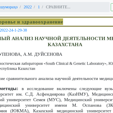
 шумораҳо
2022
1
СРАВНИТЕ...
оровье и здравоохранение
-2022-24-1-29-38
НЫЙ АНАЛИЗ НАУЧНОЙ ДЕЯТЕЛЬНОСТИ М
КАЗАХСТАНА
КУПЕНОВА, А.М. ДУЙСЕНОВА
остическая лаборатория «South Clinical & Genetic Laboratory»,
еспублика Казахстан
ие сравнительного анализа научной деятельности медици
методы:
в исследование включены следующие вузы
ерситет им. С.Д. Асфендиярова (КазНМУ), Медицинс
й университет Семея (МУС), Медицинский университ
едицинский университет имени М. Оспанова (ЗК
емия (ЮКМА), Казахский медицинский университет 