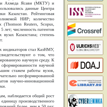
жи Ахмеда Ясави (МКТУ) и
пользовались данные Центра
ки Казахстан. Рейтинговая
олняемой НИР; количество
 (Thomson Reuters, Scopus,
е 5 лет; численность патентов
 вузах Казахстана; степень
г.
ех индикаторов стал КазНМУ,
идетельствуют о том, что
ированную научную среду. К
сформированности научной
ьшим стажем работы вузов,
нчательно несформированной
татов научно-инновационной
тки.
дам, наблюдается общий рост
а единицу производственного
рований более, чем в 50 раз;