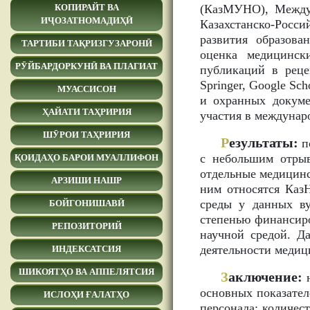
(КазМУНО), Между
КОПИРАЙТ ВА
ИҶОЗАТНОМАДИҲӢ
Казахстанско-Росс
развития образова
ТАРТИБИ ТАҚРИЗГУЗАРОНӢ
оценка медицинск
РӮЙБАРДОРКУНӢ ВА ПЛАГИАТ
публикаций в реце
Springer, Google Sc
МУАССИСОН
и охранных докуме
ҲАЙАТИ ТАҲРИРИЯ
участия в междунар
ШӮРОИ ТАҲРИРИЯ
Р
езультаты:
п
с небольшим отры
ҚОИДАҲО БАРОИ МУАЛЛИФОН
отдельные медицинс
АРЗИШИ НАШР
ним относятся Ка
среды у данных ву
БОЙГОНИШАВӢ
степенью финансир
РЕПОЗИТОРИЙ
научной средой. Д
деятельности медици
ИНДЕКСАТСИЯ
ШИКОЯТҲО ВА АППЕЛЯТСИЯ
З
аключение:
н
основных показател
ИСЛОҲИ ҒАЛАТҲО
персонала: количест