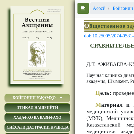
Асосӣ
Бойгонии
О
бщественное зд
doi: 10.25005/2074-0581
СРАВНИТЕЛЬ
Д.Т. АЖИБАЕВА-
Научная клинико-диагн
академия, Шымкент, Р
Ц
ель:
проведен
БОЙГОНИИ РАҚАМҲО
М
атериал и 
ЭТИКАИ НАШРИЁТӢ
медицинский унив
(МУК), Медицински
ҲАДАФҲО ВА ВАЗИФАҲО
Казахстанский м
СИЁСАТИ ДАСТРАСИИ КУШОДА
медицинская акад