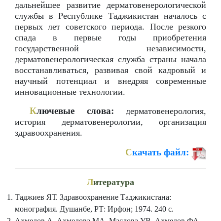
дальнейшее развитие дерматовенерологической
службы в Республике Таджикистан началось с
первых лет советского периода. После резкого
спада в первые годы приобретения
государственной независимости,
дерматовенерологическая служба страны начала
восстанавливаться, развивая свой кадровый и
научный потенциал и внедряя современные
инновационные технологии.
К
лючевые слова:
дерматовенерология,
история дерматовенерологии, организация
здравоохранения.
С
качать файл:
Л
итература
Таджиев ЯТ. Здравоохранение Таджикистана:
монография. Душанбе, РТ: Ирфон; 1974. 240 с.
Ахмедов А, Ахмедова МА, Маслова УВ, Ахмедов ФА.