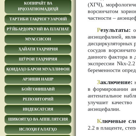
КОПИРАЙТ ВА
(ХГЧ), морфологиче
ИҶОЗАТНОМАДИҲӢ
ворсинчатом хорио
частности – анэнце
ТАРТИБИ ТАҚРИЗГУЗАРОНӢ
Р
езультаты:
РӮЙБАРДОРКУНӢ ВА ПЛАГИАТ
о
анэнцефалией, явля
МУАССИСОН
дисциркуляторных р
ҲАЙАТИ ТАҲРИРИЯ
сосудов ворсинчат
данного фактора в 
ШӮРОИ ТАҲРИРИЯ
экспрессии Nkx-2.
ҚОИДАҲО БАРОИ МУАЛЛИФОН
беременности опред
АРЗИШИ НАШР
З
аключение:
н
в формировании ан
БОЙГОНИШАВӢ
антенатальное наб
РЕПОЗИТОРИЙ
улучшит качество
анэнцефалии.
ИНДЕКСАТСИЯ
ШИКОЯТҲО ВА АППЕЛЯТСИЯ
К
лючевые сл
2.2 в плаценте, сте
ИСЛОҲИ ҒАЛАТҲО