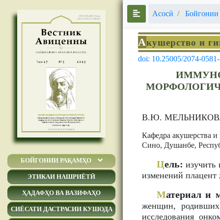
Асосӣ
Бойгонии
А
кушерство и г
doi: 10.25005/2074-0581
ИММУНО
МОРФОЛОГИЧ
В.Ю. МЕЛЬНИКОВ
Кафедра акушерства и
Сино, Душанбе, Респу
БОЙГОНИИ РАҚАМҲО
Ц
ель:
изучить 
изменений плацент 
ЭТИКАИ НАШРИЁТӢ
М
атериал и 
ҲАДАФҲО ВА ВАЗИФАҲО
женщин, родивших
СИЁСАТИ ДАСТРАСИИ КУШОДА
исследования онко