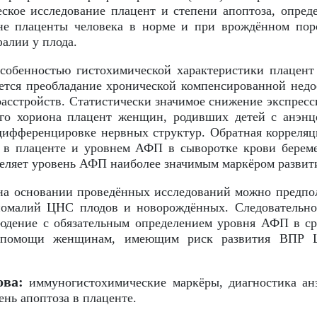
ское исследование плацент и степени апоптоза, опред
не плаценты человека в норме и при врождённом пор
фалии у плода.
собенностью гистохимической характеристики плацент
ется преобладание хронической компенсированной недо
асстройств. Статистически значимое снижение экспресс
ого хориона плацент женщин, родивших детей с анэнц
дифференцировке нервных структур. Обратная корреляц
2 в плаценте и уровнем АФП в сыворотке крови береме
еляет уровень АФП наиболее значимым маркёром развити
а основании проведённых исследований можно предпо
омалий ЦНС плодов и новорождённых. Следовательно,
людение с обязательным определением уровня АФП в ср
 помощи женщинам, имеющим риск развития ВПР Ц
ова:
иммуногистохимические маркёры, диагностика ан
пень апоптоза в плаценте.