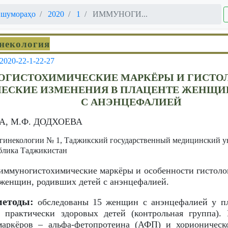
 шумораҳо
2020
1
ИММУНОГИ...
инекология
-2020-22-1-22-27
ГИСТОХИМИЧЕСКИЕ МАРКЁРЫ И ГИСТО
ЕСКИЕ ИЗМЕНЕНИЯ В ПЛАЦЕНТЕ ЖЕНЩИН
С АНЭНЦЕФАЛИЕЙ
А, М.Ф. ДОДХОЕВА
 гинекологии № 1, Таджикский государственный медицинский у
блика Таджикистан
иммуногистохимические маркёры и особенности гистоло
женщин, родивших детей с анэнцефалией.
методы:
обследованы 15 женщин с анэнцефалией у пло
 практически здоровых детей (контрольная группа)
маркёров – альфа-фетопротеина (АФП) и хорионическ