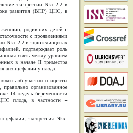
еление экспрессии Nkx-2.2 в
оке развития (ВПР) ЦНС, в
 женщин, родивших детей с
статочности с проявлениями
ии Nkx-2.2 в эндотелиоцитах
ефалией, подтверждает роль
ионная связь между уровнем
нных в начале II триместра
я анэнцефалии у плода.
ложить об участии плаценты
 правильно организованное
оке 14 недель беременности
НС плода, в частности –
энцефалии, экспрессия Nkx-