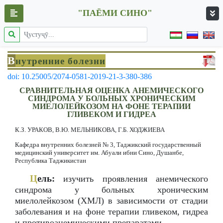
"ПАЁМИ СИНО"
В
нутренние болезни
doi: 10.25005/2074-0581-2019-21-3-380-386
СРАВНИТЕЛЬНАЯ ОЦЕНКА АНЕМИЧЕСКОГО
СИНДРОМА У БОЛЬНЫХ ХРОНИЧЕСКИМ
МИЕЛОЛЕЙКОЗОМ НА ФОНЕ ТЕРАПИИ
ГЛИВЕКОМ И ГИДРЕА
К.З. УРАКОВ, В.Ю. МЕЛЬНИКОВА, Г.Б. ХОДЖИЕВА
Кафедра внутренних болезней № 3, Таджикский государственный
медицинский университет им. Абуали ибни Сино, Душанбе,
Республика Таджикистан
Ц
ель:
изучить проявления анемического
синдрома у больных хроническим
миелолейкозом (ХМЛ) в зависимости от стадии
заболевания и на фоне терапии гливеком, гидреа
и противоанемическими препаратами.