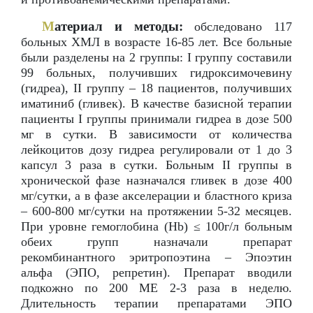
М
атериал и методы:
обследовано 117
больных ХМЛ в возрасте 16-85 лет. Все больные
были разделены на 2 группы: I группу составили
99 больных, получивших гидроксимочевину
(гидреа), II группу – 18 пациентов, получивших
иматиниб (гливек). В качестве базисной терапии
пациенты I группы принимали гидреа в дозе 500
мг в сутки. В зависимости от количества
лейкоцитов дозу гидреа регулировали от 1 до 3
капсул 3 раза в сутки. Больным II группы в
хронической фазе назначался гливек в дозе 400
мг/сутки, а в фазе акселерации и бластного криза
– 600-800 мг/сутки на протяжении 5-32 месяцев.
При уровне гемоглобина (Hb) ≤ 100г/л больным
обеих групп назначали препарат
рекомбинантного эритропоэтина – Эпоэтин
альфа (ЭПО, репретин). Препарат вводили
подкожно по 200 МЕ 2-3 раза в неделю.
Длительность терапии препаратами ЭПО