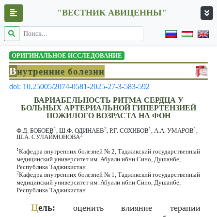
"ВЕСТНИК АВИЦЕННЫ"
ОРИГИНАЛЬНОЕ ИССЛЕДОВАНИЕ
В
нутренние болезни
doi: 10.25005/2074-0581-2025-27-3-583-592
ВАРИАБЕЛЬНОСТЬ РИТМА СЕРДЦА У
БОЛЬНЫХ АРТЕРИАЛЬНОЙ ГИПЕРТЕНЗИЕЙ
ПОЖИЛОГО ВОЗРАСТА НА ФОН
1
2
1
1
Ф.Д. БОБОЕВ
, Ш.Ф. ОДИНАЕВ
, Р.Г. СОХИБОВ
, А.А. УМАРОВ
,
1
Ш.А. СУЛАЙМОНОВА
1
Кафедра внутренних болезней № 2, Таджикский государственный
медицинский университет им. Абуали ибни Сино, Душанбе,
Республика Таджикистан
2
Кафедра внутренних болезней № 1, Таджикский государственный
медицинский университет им. Абуали ибни Сино, Душанбе,
Республика Таджикистан
Ц
ель:
оценить влияние терапии