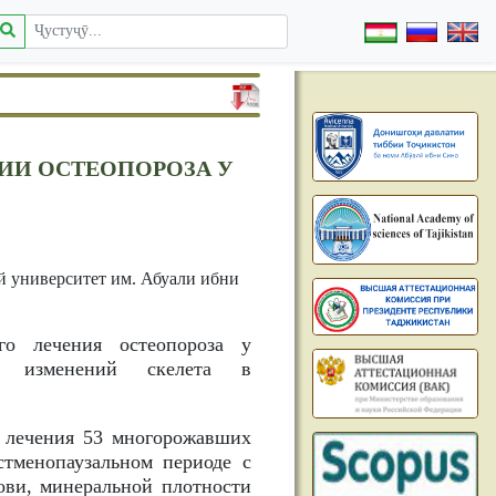
ИИ ОСТЕОПОРОЗА У
 университет им. Абуали ибни
го лечения остеопороза у
х изменений скелета в
в лечения 53 многорожавших
стменопаузальном периоде с
ови, минеральной плотности