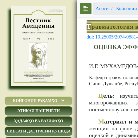
Асосӣ
Бойгонии
Т
равматология 
doi: 10.25005/2074-0581
ОЦЕНКА ЭФФ
И.Г. МУХАМЕДОВА
Кафедра травматологи
Сино, Душанбе, Респу
Ц
ель:
изучить
БОЙГОНИИ РАҚАМҲО
многорожавших 
постменопаузальном
ЭТИКАИ НАШРИЁТӢ
М
атериал и 
ҲАДАФҲО ВА ВАЗИФАҲО
женщин на фоне де
СИЁСАТИ ДАСТРАСИИ КУШОДА
оценкой в динамике