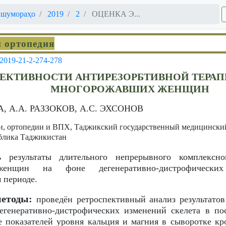
 шумораҳо
2019
2
ОЦЕНКА Э...
и ортопедия
-2019-21-2-274-278
ЕКТИВНОСТИ АНТИРЕЗОРБТИВНОЙ ТЕРАП
МНОГОРОЖАВШИХ ЖЕНЩИН
, A.A. РАЗЗОКОВ, А.С. ЭХСОНОВ
и, ортопедии и ВПХ, Таджикский государственный медицинский
блика Таджикистан
 результаты длительного непрерывного комплексно
женщин на фоне дегенеративно-дистрофически
 периоде.
методы:
проведён ретроспективный анализ результато
генеративно-дистрофических изменений скелета в по
 показателей уровня кальция и магния в сыворотке кр