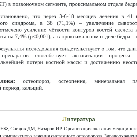
Т) в позвоночном сегменте, проксимальном отделе бедр
становлено, что через 3-6-18 месяцев лечения в 41 
вого синдрома, в 38 (71,1%) – увеличение сыворот
 отмечено усиление чёткости контуров костей скелет
та на 7,4% (p<0,001), а в проксимальном отделе бедра – 
езультаты исследования свидетельствуют о том, что д
 препаратов способствует активизации процесса к
льнейшей потери костной массы и достижению неосте
лова:
остеопороз, остеопения, минеральная пл
 период, кальций.
Л
итература
 НФ, Саидов ДМ, Назаров ИР. Организация оказания медицинск
и комплексного лечения системного остеопороза. Здравоохранени