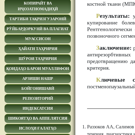
костной ткани (МПК
КОПИРАЙТ ВА
ИҶОЗАТНОМАДИҲӢ
Р
езультаты:
у
ТАРТИБИ ТАҚРИЗГУЗАРОНӢ
купирование боле
Рентгенологически
РӮЙБАРДОРКУНӢ ВА ПЛАГИАТ
позвоночного сегмен
МУАССИСОН
З
аключение:
р
ҲАЙАТИ ТАҲРИРИЯ
антирезорбтивных
ШӮРОИ ТАҲРИРИЯ
предотвращению да
критерия.
ҚОИДАҲО БАРОИ МУАЛЛИФОН
К
лючевые с
АРЗИШИ НАШР
постменопаузальный
БОЙГОНИШАВӢ
РЕПОЗИТОРИЙ
ИНДЕКСАТСИЯ
ШИКОЯТҲО ВА АППЕЛЯТСИЯ
Раззоков АА, Салимов
ИСЛОҲИ ҒАЛАТҲО
течения, диагностики 