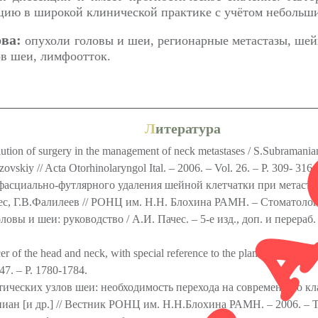
RETR
ию в широкой клинической практике с учётом небольш
ва:
опухоли головы и шеи, регионарные метастазы, ше
в шеи, лимфоотток.
Л
итература
tion of surgery in the management of neck metastases / S.Subramania
vskiy // Acta Otorhinolaryngol Ital. – 2006. – Vol. 26. – P. 309- 316.
фасциально-футлярного удаления шейной клетчатки при метаста
ес, Г.В.Фалилеев // РОНЦ им. Н.Н. Блохина РАМН. – Стоматология
овы и шеи: руководство / А.И. Пачес. – 5-е изд., доп. и перераб
er of the head and neck, with special reference to the plan of dissection 
47. – P. 1780-1784.
ических узлов шеи: необходимость перехода на современную к
иан [и др.] // Вестник РОНЦ им. Н.Н.Блохина РАМН. – 2006. – Т. 