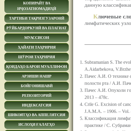
КОПИРАЙТ ВА
данную классификац
ИҶОЗАТНОМАДИҲӢ
К
лючевые сло
ТАРТИБИ ТАҚРИЗГУЗАРОНӢ
лимфатических узло
РӮЙБАРДОРКУНӢ ВА ПЛАГИАТ
МУАССИСОН
ҲАЙАТИ ТАҲРИРИЯ
ШӮРОИ ТАҲРИРИЯ
Subramanian S. The evolu
ҚОИДАҲО БАРОИ МУАЛЛИФОН
A.Aidarbekova, V.Brzhezo
Пачес А.И. О технике 
АРЗИШИ НАШР
полости рта / А.И. Пач
БОЙГОНИШАВӢ
Пачес А.И. Опухоли гол
РЕПОЗИТОРИЙ
2013 – 478с.
Crile G. Excision of canc
ИНДЕКСАТСИЯ
J.A.M.A. – 1906. – Vol. 
ШИКОЯТҲО ВА АППЕЛЯТСИЯ
Классификация лимфат
ИСЛОҲИ ҒАЛАТҲО
практике / С. Субраман