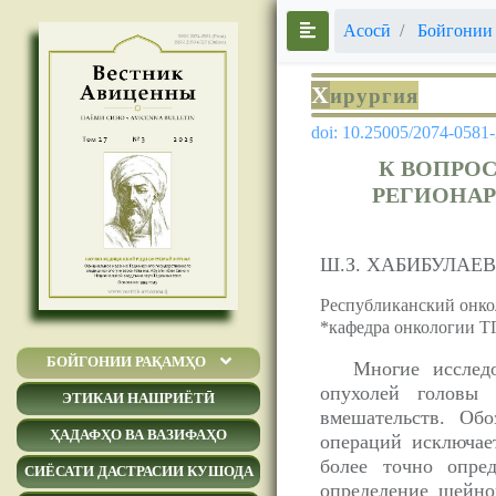
Асосӣ
Бойгонии
Х
ирургия
doi: 10.25005/2074-0581
К ВОПРОС
РЕГИОНАР
Ш.З. ХАБИБУЛАЕВ
Республиканский онко
*кафедра онкологии Т
БОЙГОНИИ РАҚАМҲО
Многие исследо
опухолей головы 
ЭТИКАИ НАШРИЁТӢ
вмешательств. Об
ҲАДАФҲО ВА ВАЗИФАҲО
операций исключае
более точно опре
СИЁСАТИ ДАСТРАСИИ КУШОДА
определение шейно