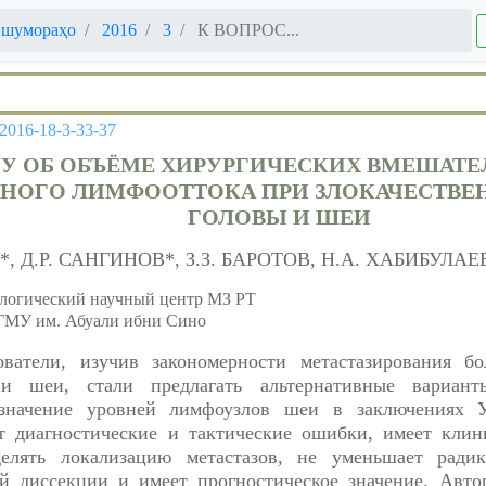
 шумораҳо
2016
3
К ВОПРОС...
-2016-18-3-33-37
У ОБ ОБЪЁМЕ ХИРУРГИЧЕСКИХ ВМЕШАТЕ
НОГО ЛИМФООТТОКА ПРИ ЗЛОКАЧЕСТВЕ
ГОЛОВЫ И ШЕИ
*, Д.Р. САНГИНОВ*, З.З. БАРОТОВ, Н.А. ХАБИБУЛ
логический научный центр МЗ РТ
ГМУ им. Абуали ибни Сино
ватели, изучив закономерности метастазирования бо
и шеи, стали предлагать альтернативные вариан
означение уровней лимфоузлов шеи в заключениях 
т диагностические и тактические ошибки, имеет клини
делять локализацию метастазов, не уменьшает ради
й диссекции и имеет прогностическое значение. Авто