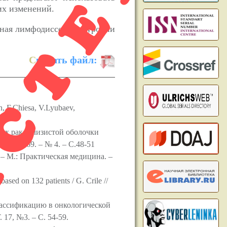
ACTED
их изменений.
йная лимфодиссекция, уровни
С
качать файл:
n, F.Chiesa, V.Lyubaev,
зах рака слизистой оболочки
. – 1969. – № 4. – С.48-51
. – М.: Практическая медицина. –
based on 132 patients / G. Crile //
лассификацию в онкологической
17, №3. – С. 54-59.