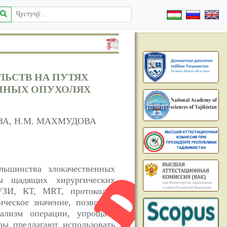
ЛЬСТВ НА ПУТЯХ
ННЫХ ОПУХОЛЯХ
АЕВА, Н.М. МАХМУДОВА
льшинства злокачественных
ты щадящих хирургических
УЗИ, КТ, MRT, протоколах
ческое значение, позволяет
кализм операции, упрощает
ры предлагают использовать