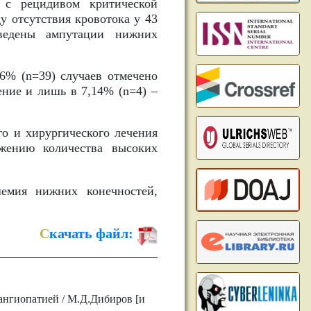
 с рецидивом критической
 отсутствия кровотока у 43
ведены ампутации нижних
6% (n=39) случаев отмечено
ение и лишь в 7,14% (n=4) –
о и хирургического лечения
жению количества высоких
емия нижних конечностей,
С
качать файл:
ангиопатией / М.Д.Дибиров [и