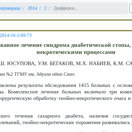
 шумораҳо
2014
2
Дифферен...
-2014-16-2-69-73
анное лечение синдрома диабетической стопы,
некротическими процессами
 Ш. ЮСУПОВА, У.М. БЕГАКОВ, М.Х. НАБИЕВ, К.М. 
гии №2 ТГМУ им. Абуали ибни Сино
тавлены результаты обследования 1415 больных с осл
пы. Комплексное лечение больных включало три комп
ирургическую обработку гнойно-некротического очага и
ого течения сахарного диабета, наличия сосуди
леваний, гнойно-некротические поражения развивались у