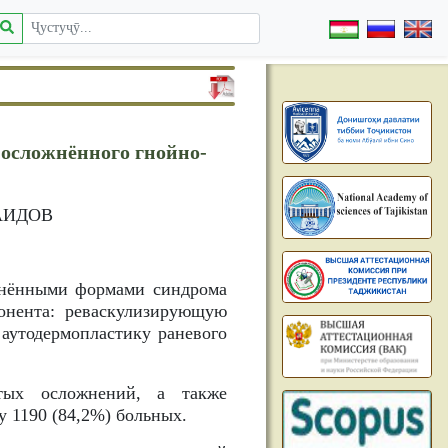
 осложнённого гнойно-
САИДОВ
ожнёнными формами синдрома
онента: реваскулизирующую
 аутодермопластику раневого
стых осложнений, а также
 1190 (84,2%) больных.