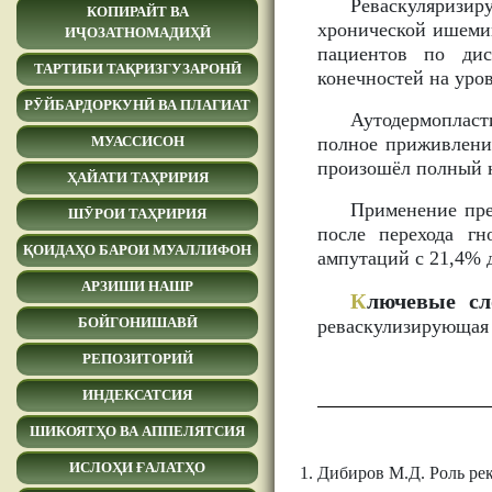
Реваскуляризи
КОПИРАЙТ ВА
хронической ишемии
ИҶОЗАТНОМАДИҲӢ
пациентов по дис
ТАРТИБИ ТАҚРИЗГУЗАРОНӢ
конечностей на уров
РӮЙБАРДОРКУНӢ ВА ПЛАГИАТ
Аутодермопласт
полное приживление
МУАССИСОН
произошёл полный н
ҲАЙАТИ ТАҲРИРИЯ
Применение пре
ШӮРОИ ТАҲРИРИЯ
после перехода г
ҚОИДАҲО БАРОИ МУАЛЛИФОН
ампутаций с 21,4% д
АРЗИШИ НАШР
К
лючевые сл
БОЙГОНИШАВӢ
реваскулизирующая 
РЕПОЗИТОРИЙ
ИНДЕКСАТСИЯ
ШИКОЯТҲО ВА АППЕЛЯТСИЯ
ИСЛОҲИ ҒАЛАТҲО
Дибиров М.Д. Роль ре