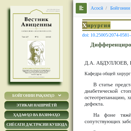
Асосӣ
Бойгонии
Х
ирургия
doi: 10.25005/2074-0581
Дифференциров
Д.А. АБДУЛЛОЕВ,
Кафедра общей хирур
В статье предс
диабетической сто
БОЙГОНИИ РАҚАМҲО
остеотрепанацию, х
дефекта.
ЭТИКАИ НАШРИЁТӢ
На фоне тяжёл
ҲАДАФҲО ВА ВАЗИФАҲО
сопутствующих забо
СИЁСАТИ ДАСТРАСИИ КУШОДА