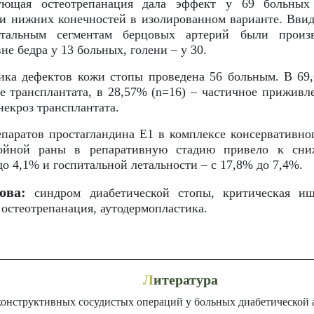
рующая остеотрепанация дала эффект у 69 больных
 нижних конечностей в изолированном варианте. Ввиду
тальным сегментам берцовых артерий были произ
не бедра у 13 больных, голени – у 30.
ика дефектов кожи стопы проведена 56 больным. В 69,
 трансплантата, в 28,57% (n=16) – частичное приживл
екроз трансплантата.
паратов простагландина Е1 в комплексе консервативног
нойной раны в репаративную стадию привело к сни
о 4,1% и госпитальной летальности – с 17,8% до 7,4%.
ова:
синдром диабетической стопы, критическая иш
остеотрепанация, аутодермопластика.
Л
итература
конструктивных сосудистых операций у больных диабетической 