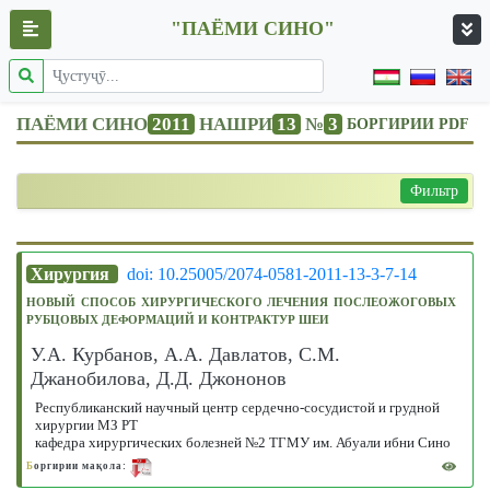
"ПАЁМИ СИНО"
ПАЁМИ СИНО
2011
НАШРИ
13
№
3
БОРГИРИИ PDF
Фильтр
Хирургия
doi: 10.25005/2074-0581-2011-13-3-7-14
НОВЫЙ СПОСОБ ХИРУРГИЧЕСКОГО ЛЕЧЕНИЯ ПОСЛЕОЖОГОВЫХ
РУБЦОВЫХ ДЕФОРМАЦИЙ И КОНТРАКТУР ШЕИ
У.А. Курбанов, А.А. Давлатов, С.М.
Джанобилова, Д.Д. Джононов
Республиканский научный центр сердечно-сосудистой и грудной
хирургии МЗ РТ
кафедра хирургических болезней №2 ТГМУ им. Абуали ибни Сино
Б
оргирии мақола: