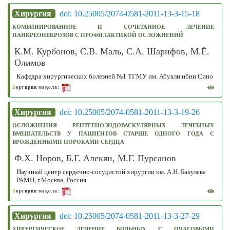
Хирургия
doi: 10.25005/2074-0581-2011-13-3-15-18
КОМБИНИРОВАННОЕ И СОЧЕТАННОЕ ЛЕЧЕНИЕ
ПАНКРЕОНЕКРОЗОВ С ПРОФИЛАКТИКОЙ ОСЛОЖНЕНИЙ
К.М. Курбонов, С.В. Маль, С.А. Шарифов, М.Ё.
Олимов
Кафедра хирургических болезней №1 ТГМУ им. Абуали ибни Сино
Б
оргирии мақола:
Хирургия
doi: 10.25005/2074-0581-2011-13-3-19-26
ОСЛОЖНЕНИЯ РЕНТГЕНОЭНДОВАСКУЛЯРНЫХ ЛЕЧЕБНЫХ
ВМЕШАТЕЛЬСТВ У ПАЦИЕНТОВ СТАРШЕ ОДНОГО ГОДА С
ВРОЖДЁННЫМИ ПОРОКАМИ СЕРДЦА
Ф.Х. Норов, Б.Г. Алекян, М.Г. Пурсанов
Научный центр сердечно-сосудистой хирургии им. А.Н. Бакулева
РАМН, г.Москва, Россия
Б
оргирии мақола:
Хирургия
doi: 10.25005/2074-0581-2011-13-3-27-29
ХИРУРГИЧЕСКОЕ ЛЕЧЕНИЕ БОЛЬНЫХ С ОЧАГОВЫМИ