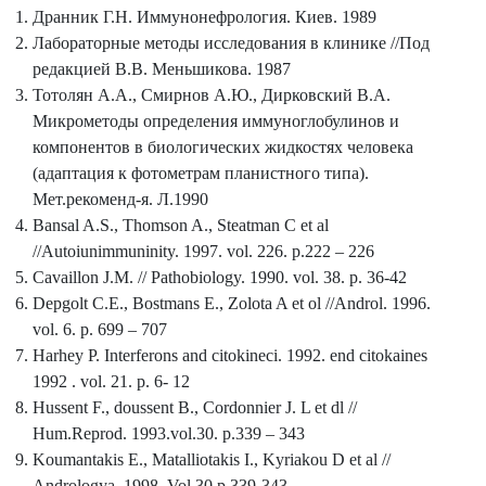
Дранник Г.Н. Иммунонефрология. Киев. 1989
Лабораторные методы исследования в клинике //Под
редакцией В.В. Меньшикова. 1987
Тотолян А.А., Смирнов А.Ю., Дирковский В.А.
Микрометоды определения иммуноглобулинов и
компонентов в биологических жидкостях человека
(адаптация к фотометрам планистного типа).
Мет.рекоменд-я. Л.1990
Bansal A.S., Thomson A., Steatman C et al
//Autoiunimmuninity. 1997. vol. 226. p.222 – 226
Cavaillon J.M. // Pathobiology. 1990. vol. 38. p. 36-42
Depgolt C.E., Bostmans E., Zolota A et ol //Androl. 1996.
vol. 6. p. 699 – 707
Harhey P. Interferons and citokineci. 1992. end citokaines
1992 . vol. 21. p. 6- 12
Hussent F., doussent B., Cordonnier J. L et dl //
Hum.Reprod. 1993.vol.30. p.339 – 343
Koumantakis E., Matalliotakis I., Kyriakou D et al //
Andrologya. 1998. Vol.30.p.339-343