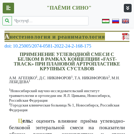
"ПАЁМИ СИНО"
А
нестезиология и реаниматология
doi: 10.25005/2074-0581-2022-24-2-168-175
ПРИМЕНЕНИЕ УГЛЕВОДНОЙ СМЕСИ С
БЕЛКОМ В РАМКАХ КОНЦЕПЦИИ «FAST-
TRACK» ПРИ ПЛАНОВОЙ АРТРОПЛАСТИКЕ
КРУПНЫХ СУСТАВОВ
1
1
2
А.М. АГЕЕНКО
, Д.С. НИКИФОРОВ
, Т.А. НИКИФОРОВА
, М.Н.
1
ЛЕБЕДЕВА
1
Новосибирский научно-исследовательский институт
травматологии и ортопедии им. Я.Л. Цивьяна, Новосибирск,
Российская Федерация
2
Городская клиническая больница № 1, Новосибирск, Российская
Федерация
Ц
ель:
оценить влияние приёма углеводно-
белковой энтеральной смеси на показатели