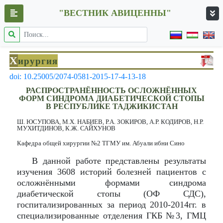
"ВЕСТНИК АВИЦЕННЫ"
Х
ирургия
doi: 10.25005/2074-0581-2015-17-4-13-18
РАСПРОСТРАНЁННОСТЬ ОСЛОЖНЁННЫХ
ФОРМ СИНДРОМА ДИАБЕТИЧЕСКОЙ СТОПЫ
В РЕСПУБЛИКЕ ТАДЖИКИСТАН
Ш. ЮСУПОВА, М.Х. НАБИЕВ, Р.А. ЗОКИРОВ, А.Р. КОДИРОВ, Н.Р.
МУХИТДИНОВ, К.Ж. САЙХУНОВ
Кафедра общей хирургии №2 ТГМУ им. Абуали ибни Сино
В данной работе представлены результаты
изучения 3608 историй болезней пациентов с
осложнёнными формами синдрома
диабетической стопы (ОФ СДС),
госпитализированных за период 2010-2014гг. в
специализированные отделения ГКБ №3, ГМЦ