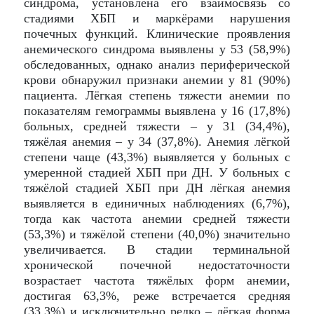
синдрома, установлена его взаимосвязь со
стадиями ХБП и маркёрами нарушения
почечных функций. Клинические проявления
анемического синдрома выявлены у 53 (58,9%)
обследованных, однако анализ периферической
крови обнаружил признаки анемии у 81 (90%)
пациента. Лёгкая степень тяжести анемии по
показателям гемограммы выявлена у 16 (17,8%)
больных, средней тяжести – у 31 (34,4%),
тяжёлая анемия – у 34 (37,8%). Анемия лёгкой
степени чаще (43,3%) выявляется у больных с
умеренной стадией ХБП при ДН. У больных с
тяжёлой стадией ХБП при ДН лёгкая анемия
выявляется в единичных наблюдениях (6,7%),
тогда как частота анемии средней тяжести
(53,3%) и тяжёлой степени (40,0%) значительно
увеличивается. В стадии терминальной
хронической почечной недостаточности
возрастает частота тяжёлых форм анемии,
достигая 63,3%, реже встречается средняя
(33,3%) и исключительно редко – лёгкая форма