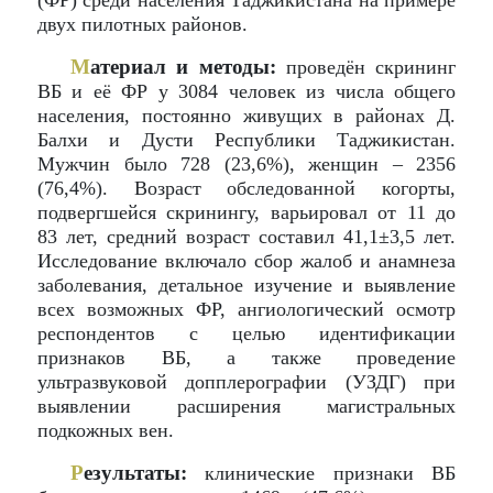
(ФР) среди населения Таджикистана на примере
двух пилотных районов.
М
атериал и методы:
проведён скрининг
ВБ и её ФР у 3084 человек из числа общего
населения, постоянно живущих в районах Д.
Балхи и Дусти Республики Таджикистан.
Мужчин было 728 (23,6%), женщин – 2356
(76,4%). Возраст обследованной когорты,
подвергшейся скринингу, варьировал от 11 до
83 лет, средний возраст составил 41,1±3,5 лет.
Исследование включало сбор жалоб и анамнеза
заболевания, детальное изучение и выявление
всех возможных ФР, ангиологический осмотр
респондентов с целью идентификации
признаков ВБ, а также проведение
ультразвуковой допплерографии (УЗДГ) при
выявлении расширения магистральных
подкожных вен.
Р
езультаты:
клинические признаки ВБ