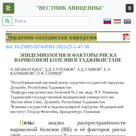
"ВЕСТНИК АВИЦЕННЫ"
С
ердечно-сосудистая хирургия
doi: 10.25005/2074-0581-2023-25-1-47-58
ЭПИДЕМИОЛОГИЯ И ФАКТОРЫ РИСКА
ВАРИКОЗНОЙ БОЛЕЗНИ В ТАДЖИКИСТАНЕ
1
2
2
О. НЕЪМАТЗОДА
, Д.Д. СУЛТАНОВ
, А.Д. ГАИБОВ
, Е.Л.
3
2
КАЛМЫКОВ
, О.Ф. СОЛИЕВ
1
Республиканский научный центр сердечно-сосудистой хирургии,
Душанбе, Республика Таджикистан
2
Кафедра хирургических болезней № 2 им. акад. Н.У. Усманова,
Таджикский государственный медицинский университет им.
Абуали ибни Сино, Душанбе, Республика Таджикистан
3
Клиника сосудистой и эндоваскулярной хирургии, Медицинский
институт Теодор-Фонтейна, Бранденбург, Германия
Ц
ель:
анализ распространённости
варикозной болезни (ВБ) и её факторов риска