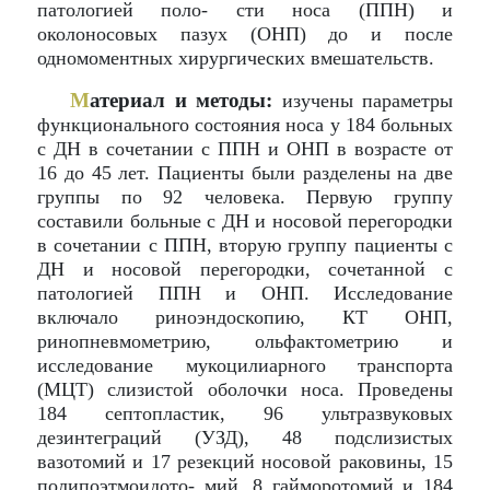
патологией поло- сти носа (ППН) и
околоносовых пазух (ОНП) до и после
одномоментных хирургических вмешательств.
М
атериал и методы:
изучены параметры
функционального состояния носа у 184 больных
с ДН в сочетании с ППН и ОНП в возрасте от
16 до 45 лет. Пациенты были разделены на две
группы по 92 человека. Первую группу
составили больные с ДН и носовой перегородки
в сочетании с ППН, вторую группу пациенты с
ДН и носовой перегородки, сочетанной с
патологией ППН и ОНП. Исследование
включало риноэндоскопию, КТ ОНП,
ринопневмометрию, ольфактометрию и
исследование мукоцилиарного транспорта
(МЦТ) слизистой оболочки носа. Проведены
184 септопластик, 96 ультразвуковых
дезинтеграций (УЗД), 48 подслизистых
вазотомий и 17 резекций носовой раковины, 15
полипоэтмоидото- мий, 8 гайморотомий и 184