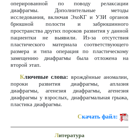
оперированной по поводу релаксации
диафрагмы. Дополнительные методы
исследования, включая ЭхоКГ и УЗИ органов
брюшной полости и забрюшинного
пространства других пороков развития у данной
пациентки не выявили. Из-за отсутствия
пластического материала соответствующего
размера и типа операция по пластическому
замещению диафрагмы была отложена на
второй этап.
К
лючевые слова:
врождённые аномалии,
пороки развития диафрагмы, аплазия
диафрагмы, агенезия диафрагмы, агенезия
диафрагмы у взрослых, диафрагмальная грыжа,
пластика диафрагмы.
С
качать файл:
Л
итература