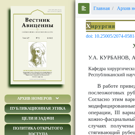
Главная
Архив н
Х
ирургия
doi: 10.25005/2074-0581
У.А. КУРБАНОВ, 
Кафедра хирургическ
Республиканский науч
В работе приве
послеожоговых руб
Согласно этим вари
АРХИВ НОМЕРОВ
модифицированные 
ПУБЛИКАЦИОННАЯ ЭТИКА
операции, III вар
кожно-фасциальный
ЦЕЛИ И ЗАДАЧИ
случаях получены
ПОЛИТИКА ОТКРЫТОГО
стягивающий рубец
ДОСТУПА