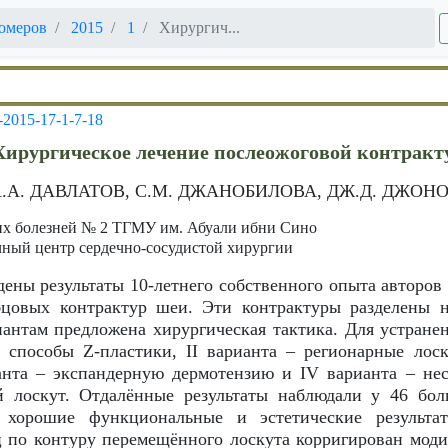
омеров
2015
1
Хирургич...
-2015-17-1-7-18
Хирургическое лечение послеожоговой контрак
А.А. ДАВЛАТОВ, С.М. ДЖАНОБИЛОВА, ДЖ.Д. ДЖОН
их болезней № 2 ТГМУ им. Абуали ибни Сино
ный центр сердечно-сосудистой хирургии
дены результаты 10-летнего собственного опыта авторо
цовых контрактур шеи. Эти контрактуры разделены н
антам предложена хирургическая тактика. Для устранен
способы Z-пластики, II варианта – регионарные лоск
ианта – экспандерную дермотензию и IV варианта – н
 лоскут. Отдалённые результаты наблюдали у 46 бол
 хорошие функциональные и эстетические результ
 по контуру перемещённого лоскута корригирован мод