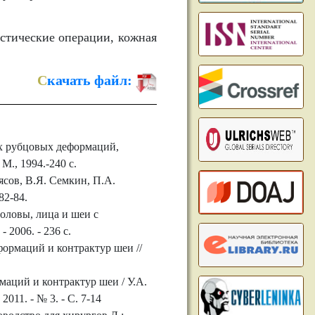
стические операции, кожная
С
качать файл:
х рубцовых деформаций,
М., 1994.-240 с.
сов, В.Я. Семкин, П.А.
82-84.
оловы, лица и шеи с
 2006. - 236 с.
ормаций и контрактур шеи //
аций и контрактур шеи / У.А.
11. - № 3. - С. 7-14