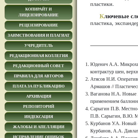
пластики.
КОПИРАЙТ И
К
лючевые сл
ЛИЦЕНЗИРОВАНИЕ
пластика, экспанде
РЕЦЕНЗИРОВАНИЕ
ЗАИМСТВОВАНИЯ И ПЛАГИАТ
УЧРЕДИТЕЛЬ
РЕДАКЦИОННАЯ КОЛЛЕГИЯ
Юденич А.А. Микрохи
РЕДАКЦИОННЫЙ СОВЕТ
контрактур шеи, верхн
ПРАВИЛА ДЛЯ АВТОРОВ
Атясов Н.И. Оператив
Армашов // Пластическ
ПЛАТА ЗА ПУБЛИКАЦИЮ
Ваганова Н.А. Новые 
АРХИВАЦИЯ
применением баллонног
РЕПОЗИТОРИЙ
Сарыгин П.В. Местно-
П.В. Сарыгин, В.Ю. Мо
ИНДЕКСАЦИЯ
Курбанов У.А. Новый 
ЖАЛОБЫ И АПЕЛЛЯЦИИ
Курбанов, А.А. Давлат
ИСПРАВЛЕНИЕ ОШИБОК