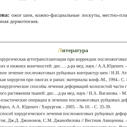
ова:
ожог шеи, кожно-фасциальные лоскуты, местно-пла
рная дермотензия.
Л
итература
рургическая аутотрансплантация при коррекции послеожоговы
их и нижних конечностей: дис…. д-ра мед. наук / А.А.Юденич. - 
ное лечение послеожоговых рубцовых контрактур шеи / Н.И. Атя
ая хирургия при ожогах и ранах: материалы конф.-М., 1994.- С. 
хирургические способы лечения деформаций волосистой части г
о растяжения тканей: дис…д-ра мед. наук / Н.А. Ваганова. - М. -
пластические операции в лечении послеожоговых рубцовых деф
роз, А.А. Юденич / Хирургия. - 2005. - № 10. - С. 35-39.
способ хирургического лечения послеожоговых рубцовых деформ
ов, Дж.Д. Джононов, С.М. Джанобилова // Вестник Авиценны. - 20