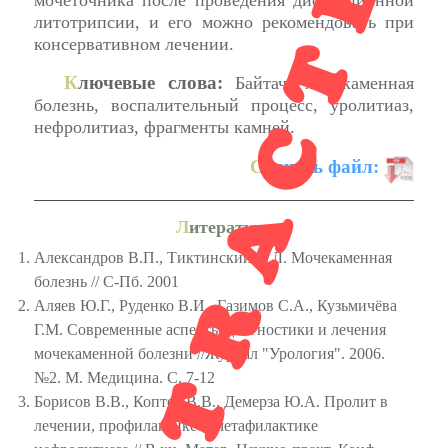
RETRACTED
мочеточника после проведения дистанционной
литотрипсии, и его можно рекомендовать при
консервативном лечении.
К
лючевые слова:
Байтач, мочекаменная
болезнь, воспалительный процесс, уролитиаз,
нефролитиаз, фрагменты камней.
С
качать файл:
Л
итература
Александров В.П., Тиктинский О.Л. Мочекаменная
болезнь // С-Пб. 2001
Аляев Ю.Г., Руденко В.И., Газимов С.А., Кузьмичёва
Г.М. Современные аспекты диагностики и лечения
мочекаменной болезни //Журнал "Урология". 2006.
№2. М. Медицина. С. 7-12
Борисов В.В., Коптев В.В., Демерза Ю.А. Пролит в
лечении, профилактике и метафилактике