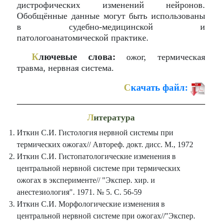
дистрофических изменений нейронов.
Обобщённые данные могут быть использованы
в судебно-медицинской и
патологоанатомической практике.
К
лючевые слова:
ожог, термическая
травма, нервная система.
С
качать файл:
Л
итература
Иткин С.И. Гистология нервной системы при
термических ожогах// Автореф. докт. дисс. М., 1972
Иткин С.И. Гистопатологические изменения в
центральной нервной системе при термических
ожогах в эксперименте// "Экспер. хир. и
анестезиология". 1971. № 5. С. 56-59
Иткин С.И. Морфологические изменения в
центральной нервной системе при ожогах//"Экспер.