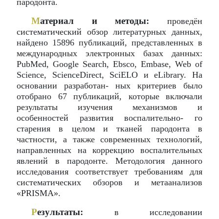
пародонта.
М
атериал и методы:
проведён
систематический обзор литературных данных,
найдено 15896 публикаций, представленных в
международных электронных базах данных:
PubMed, Google Search, Ebsco, Embase, Web of
Science, ScienceDirect, SciELO и eLibrary. На
основании разработан- ных критериев было
отобрано 67 публикаций, которые включали
результаты изучения механизмов и
особенностей развития воспалительно- го
старения в целом и тканей пародонта в
частности, а также современных технологий,
направленных на коррекцию воспалительных
явлений в пародонте. Методология данного
исследования соответствует требованиям для
систематических обзоров и метаанализов
«PRISMA».
Р
езультаты:
в исследовании