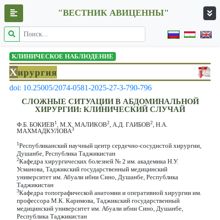
"ВЕСТНИК АВИЦЕННЫ"
КЛИНИЧЕСКОЕ НАБЛЮДЕНИЕ
Х
ирургия
doi: 10.25005/2074-0581-2025-27-3-790-796
СЛОЖНЫЕ СИТУАЦИИ В АБДОМИНАЛЬНОЙ
ХИРУРГИИ: КЛИНИЧЕСКИЙ СЛУЧАЙ
1
2
2
Ф.Б. БОКИЕВ
, М.Х. МАЛИКОВ
, А.Д. ГАИБОВ
, Н.А.
3
МАХМАДКУЛОВА
1
Республиканский научный центр сердечно-сосудистой хирургии,
Душанбе, Республика Таджикистан
2
Кафедра хирургических болезней № 2 им. академика Н.У.
Усманова, Таджикский государственный медицинский
университет им. Абуали ибни Сино, Душанбе, Республика
Таджикистан
3
Кафедра топографической анатомии и оперативной хирургии им.
профессора М.К. Каримова, Таджикский государственный
медицинский университет им. Абуали ибни Сино, Душанбе,
Республика Таджикистан